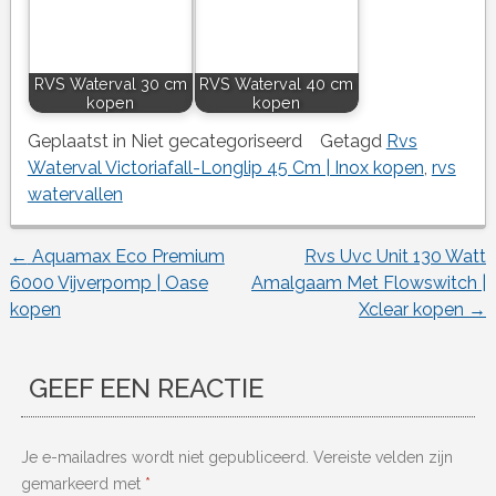
RVS Waterval 30 cm
RVS Waterval 40 cm
kopen
kopen
Geplaatst in Niet gecategoriseerd
Getagd
Rvs
Waterval Victoriafall-Longlip 45 Cm | Inox kopen
,
rvs
watervallen
←
Aquamax Eco Premium
Rvs Uvc Unit 130 Watt
Berichtnavigatie
6000 Vijverpomp | Oase
Amalgaam Met Flowswitch |
kopen
Xclear kopen
→
GEEF EEN REACTIE
Je e-mailadres wordt niet gepubliceerd.
Vereiste velden zijn
gemarkeerd met
*