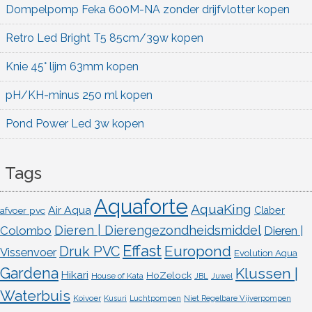
Dompelpomp Feka 600M-NA zonder drijfvlotter kopen
Retro Led Bright T5 85cm/39w kopen
Knie 45° lijm 63mm kopen
pH/KH-minus 250 ml kopen
Pond Power Led 3w kopen
Tags
Aquaforte
AquaKing
Air Aqua
afvoer pvc
Claber
Dieren | Dierengezondheidsmiddel
Colombo
Dieren |
Effast
Europond
Druk PVC
Vissenvoer
Evolution Aqua
Gardena
Klussen |
Hikari
HoZelock
House of Kata
JBL
Juwel
Waterbuis
Koivoer
Kusuri
Luchtpompen
Niet Regelbare Vijverpompen