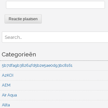
Search
for:
Categorieën
5b7dfa9b38264fd5b2e5ae0d93bc8161
A2KOI
AEM
Air Aqua
Alita