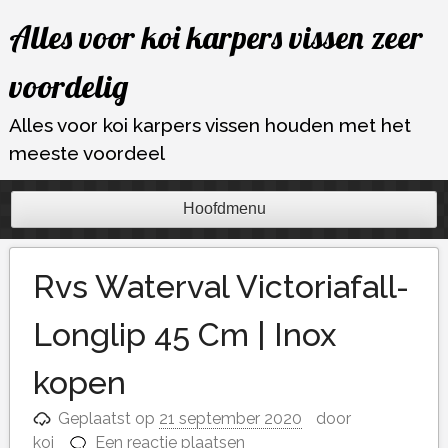
Ga
Alles voor koi karpers vissen zeer
naar
de
voordelig
inhoud
Alles voor koi karpers vissen houden met het
meeste voordeel
Hoofdmenu
Rvs Waterval Victoriafall-
Longlip 45 Cm | Inox
kopen
Geplaatst op
21 september 2020
door
koi
Een reactie plaatsen