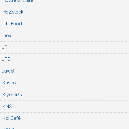
House of Kata
HoZelock
Ichi Food
Inox
JBL
JPD
Juwel
Kasco
Kiyomizu
KNS
Koi Café