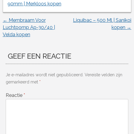
90mm | Merkloos kopen
←
Membraam Voor
Liquibac – 500 Ml | Sanikoi
Berichtnavigatie
Luchtpomp Ap-30/40 |
kopen
→
Velda kopen
GEEF EEN REACTIE
Je e-mailadres wordt niet gepubliceerd.
Vereiste velden zijn
gemarkeerd met
*
Reactie
*