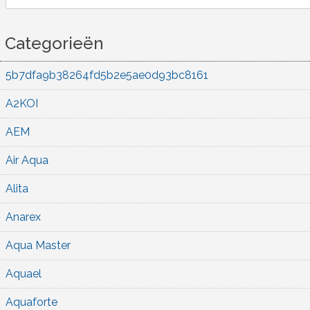
for:
Categorieën
5b7dfa9b38264fd5b2e5ae0d93bc8161
A2KOI
AEM
Air Aqua
Alita
Anarex
Aqua Master
Aquael
Aquaforte