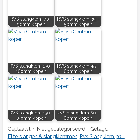
RVS slangklem 70 -
RVS slangklem 35 -
90mm kopen
50mm kopen
RVS slangklem 130 -
RVS slangklem 45 -
160mm kopen
60mm kopen
RVS slangklem 130 -
RVS slangklem 60 -
150mm kopen
80mm kopen
Geplaatst in Niet gecategoriseerd
Getagd
Filterslangen & slangklemmen
,
Rvs Slangklem 70 -