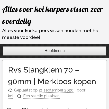
Ga
Alles voor koi karpers vissen zeer
naar
de
voordelig
inhoud
Alles voor koi karpers vissen houden met het
meeste voordeel
Hoofdmenu
Rvs Slangklem 70 –
90mm | Merkloos kopen
Geplaatst op
21 september 2020
door
koi
Een reactie plaatsen