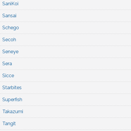
SaniKoi
Sansai
Schego
Secoh
Seneye
Sera
Sicce
Starbites
Superfish
Takazumi
Tangit