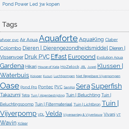
Pond Power Led 3w kopen
Tags
Aquaforte
AquaKing
Air Aqua
afvoer pvc
Claber
Dieren | Dierengezondheidsmiddel
Colombo
Dieren |
Effast
Europond
Druk PVC
Vissenvoer
Evolution Aqua
Gardena
Klussen |
Hikari
HoZelock
House of Kata
JBL
Juwel
Waterbuis
Koivoer
Kusuri
Luchtpompen
Niet Regelbare Vijverpompen
Oase
Superfish
Sera
Pontec
Pond Pro
PVC
SaniKoi
Takazumi
Tuin | Beluchting
Tuin |
Tetra
Tuin | Algenbestrijding
Tuin |
Beluchtingspomp
Tuin | Filtermateriaal
Tuin | Lichtbron
Vijverpomp
Velda
Vivani
VDL
VT
Vijveraanleg & Vijverbouw
Wavin
Xclear