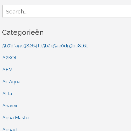
Search
for:
Categorieën
5b7dfa9b38264fd5b2e5ae0d93bc8161
A2KOI
AEM
Air Aqua
Alita
Anarex
Aqua Master
Aquael