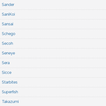
Sander
SaniKoi
Sansai
Schego
Secoh
Seneye
Sera
Sicce
Starbites
Superfish
Takazumi