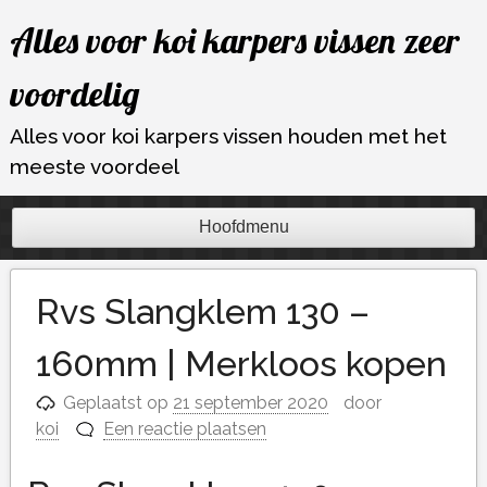
Ga
Alles voor koi karpers vissen zeer
naar
de
voordelig
inhoud
Alles voor koi karpers vissen houden met het
meeste voordeel
Hoofdmenu
Rvs Slangklem 130 –
160mm | Merkloos kopen
Geplaatst op
21 september 2020
door
koi
Een reactie plaatsen