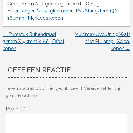
Geplaatst in Niet gecategoriseerd
Getagd
Filterslangen & slangklemmen
,
Rvs Slangklem 130 -
160mm | Merkloos kopen
←
Puntstuk Buitendraad
Multimax Uvc Unit 9 Watt
Berichtnavigatie
32mm X 40mm X ¾” | Effast
Met Pl Lamp | Xclear
kopen
kopen
→
GEEF EEN REACTIE
Je e-mailadres wordt niet gepubliceerd.
Vereiste velden zijn
gemarkeerd met
*
Reactie
*