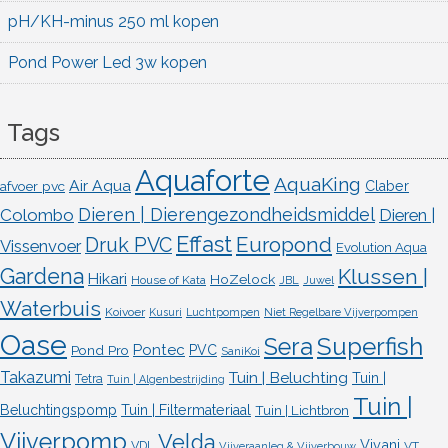
pH/KH-minus 250 ml kopen
Pond Power Led 3w kopen
Tags
Aquaforte
AquaKing
Air Aqua
afvoer pvc
Claber
Dieren | Dierengezondheidsmiddel
Colombo
Dieren |
Effast
Europond
Druk PVC
Vissenvoer
Evolution Aqua
Gardena
Klussen |
Hikari
HoZelock
House of Kata
JBL
Juwel
Waterbuis
Koivoer
Kusuri
Luchtpompen
Niet Regelbare Vijverpompen
Oase
Superfish
Sera
Pontec
Pond Pro
PVC
SaniKoi
Takazumi
Tuin | Beluchting
Tuin |
Tetra
Tuin | Algenbestrijding
Tuin |
Beluchtingspomp
Tuin | Filtermateriaal
Tuin | Lichtbron
Vijverpomp
Velda
Vivani
VDL
VT
Vijveraanleg & Vijverbouw