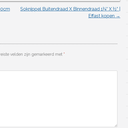
 60cm
Soknippel Buitendraad X Binnendraad 1¼” X ½” |
Effast kopen
→
reiste velden zijn gemarkeerd met
*