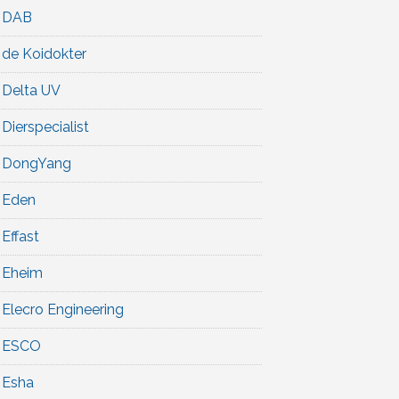
DAB
de Koidokter
Delta UV
Dierspecialist
DongYang
Eden
Effast
Eheim
Elecro Engineering
ESCO
Esha