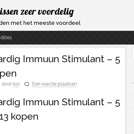
vissen zeer voordelig
ouden met het meeste voordeel
dities
ardig Immuun Stimulant – 5
f
open
door
koi
Een reactie plaatsen
ardig Immuun Stimulant – 5
913 kopen