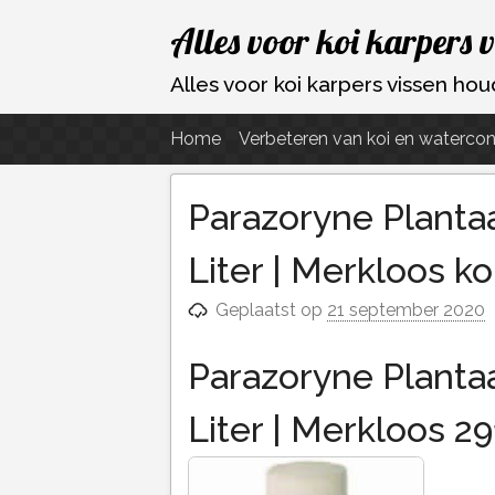
Ga
Alles voor koi karpers 
naar
de
Alles voor koi karpers vissen h
inhoud
Home
Verbeteren van koi en watercon
Parazoryne Planta
Liter | Merkloos k
Geplaatst op
21 september 2020
Parazoryne Planta
Liter | Merkloos 2