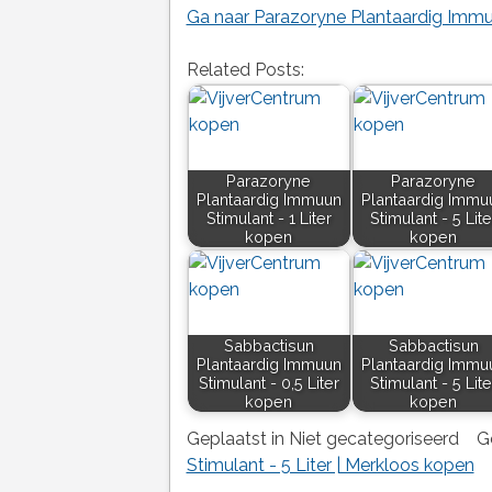
Ga naar Parazoryne Plantaardig Immuu
Related Posts:
Parazoryne
Parazoryne
Plantaardig Immuun
Plantaardig Immu
Stimulant - 1 Liter
Stimulant - 5 Lite
kopen
kopen
Sabbactisun
Sabbactisun
Plantaardig Immuun
Plantaardig Immu
Stimulant - 0,5 Liter
Stimulant - 5 Lite
kopen
kopen
Geplaatst in Niet gecategoriseerd
G
Stimulant - 5 Liter | Merkloos kopen