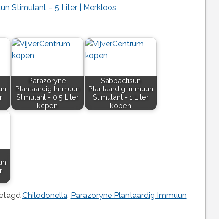
n Stimulant – 5 Liter | Merkloos
Parazoryne
Sabbactisun
un
Plantaardig Immuun
Plantaardig Immuun
r
Stimulant - 0,5 Liter
Stimulant - 1 Liter
kopen
kopen
un
r
etagd
Chilodonella
,
Parazoryne Plantaardig Immuun