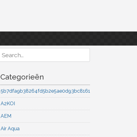
Search
or:
Categorieën
5b7dfa9b38264fd5b2e5ae0d93bc8161
A2KOI
AEM
Air Aqua