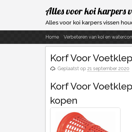
Ga
Alles voor koi karpers 
naar
de
Alles voor koi karpers vissen h
inhoud
Home
Verbeteren van koi en watercon
Korf Voor Voetkle
Geplaatst op
21 september 2020
Korf Voor Voetkle
kopen