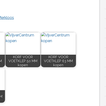
Merkloos
KORF VOOR
KORF VOOR
M
VOETKLEP 50 MM
VOETKLEP 63 MM
kopen
kopen
MM