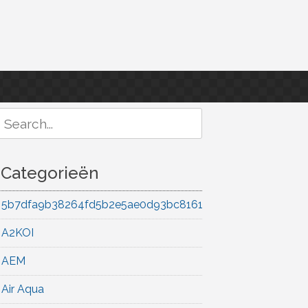
Search
or:
Categorieën
5b7dfa9b38264fd5b2e5ae0d93bc8161
A2KOI
AEM
Air Aqua