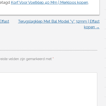
etagd
Korf Voor Voetklep 40 Mm | Merkloos kopen
,
ffast
Terugslagklep Met Bal Model ”y” 32mm | Effast
kopen
→
reiste velden zijn gemarkeerd met
*