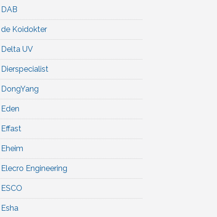
DAB
de Koidokter
Delta UV
Dierspecialist
DongYang
Eden
Effast
Eheim
Elecro Engineering
ESCO
Esha