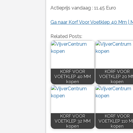
Actieprijs vandaag : 11.45 Euro
Ga naar Korf Voor Voetklep 40 Mm | 
Related Posts:
KORF VOOR
KORF VOOR
VOETKLEP 40 MM
VOETKLEP 20 M
kopen
kopen
KORF VOOR
KORF VOOR
VOETKLEP 32 MM
VOETKLEP 110 
kopen
kopen