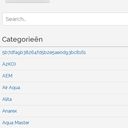
Search
for:
Categorieën
5b7dfa9b38264fd5b2e5ae0d93bc8161
A2KOI
AEM
Air Aqua
Alita
Anarex
Aqua Master