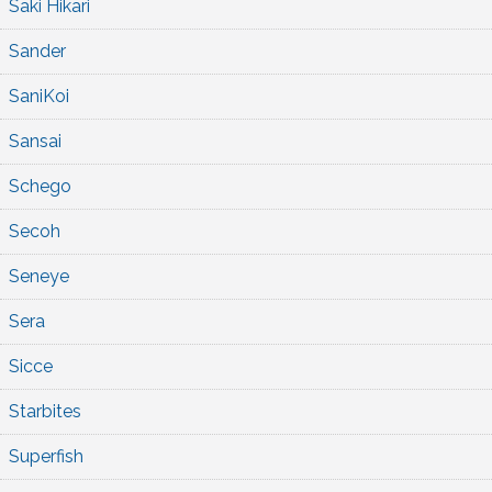
Saki Hikari
Sander
SaniKoi
Sansai
Schego
Secoh
Seneye
Sera
Sicce
Starbites
Superfish