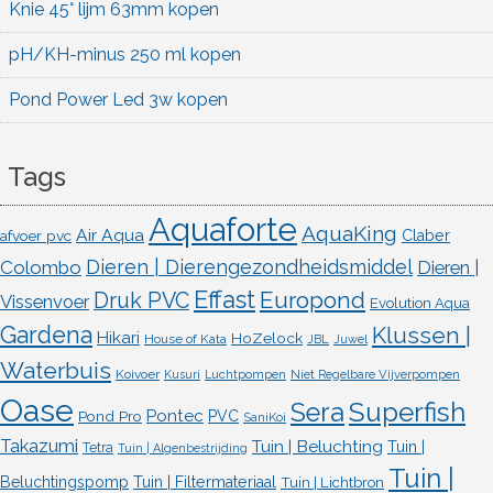
Knie 45° lijm 63mm kopen
pH/KH-minus 250 ml kopen
Pond Power Led 3w kopen
Tags
Aquaforte
AquaKing
Air Aqua
afvoer pvc
Claber
Dieren | Dierengezondheidsmiddel
Colombo
Dieren |
Effast
Europond
Druk PVC
Vissenvoer
Evolution Aqua
Gardena
Klussen |
Hikari
HoZelock
House of Kata
JBL
Juwel
Waterbuis
Koivoer
Kusuri
Luchtpompen
Niet Regelbare Vijverpompen
Oase
Superfish
Sera
Pontec
Pond Pro
PVC
SaniKoi
Takazumi
Tuin | Beluchting
Tuin |
Tetra
Tuin | Algenbestrijding
Tuin |
Beluchtingspomp
Tuin | Filtermateriaal
Tuin | Lichtbron