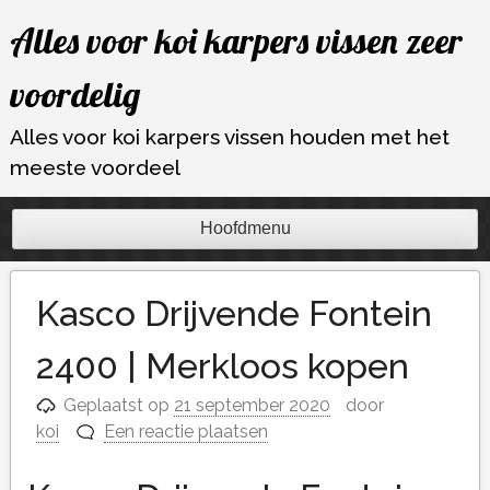
Ga
Alles voor koi karpers vissen zeer
naar
de
voordelig
inhoud
Alles voor koi karpers vissen houden met het
meeste voordeel
Hoofdmenu
Kasco Drijvende Fontein
2400 | Merkloos kopen
Geplaatst op
21 september 2020
door
koi
Een reactie plaatsen