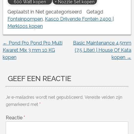
600 Watt kopen
+ Nozzle Set kopen
Geplaatst in Niet gecategoriseerd
Getagd
Fonteinpompen
,
Kasco Drijvende Fontein 2400 |
Merkloos kopen
←
Pond Pro Pond Pro Multi
Basic Maintenance 4,5mm
Berichtnavigatie
Kwaret Mix 3 mm 10 KG
(7,5 Liter) | House Of Kata
kopen
kopen
→
GEEF EEN REACTIE
Je e-mailadres wordt niet gepubliceerd.
Vereiste velden zijn
gemarkeerd met
*
Reactie
*