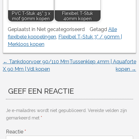
PVC T-Stuk 45° 3 x
Flexibel T-Stuk
mof 90mm kopen
40mm kopen
Geplaatst in Niet gecategoriseerd
Getagd
Alle
flexibele koppelingen
,
Flexibel T-Stuk 3” / 90mm |
Merkloos kopen
←
Tankdoorvoer 90/110 Mm
Tussenklep 4mm | Aquaforte
Berichtnavigatie
X 90 Mm | Vdl kopen
kopen
→
GEEF EEN REACTIE
Je e-mailadres wordt niet gepubliceerd.
Vereiste velden zijn
gemarkeerd met
*
Reactie
*