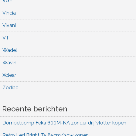
VGE
Vincia
Vivani
VT
Wadel
Wavin
Xclear
Zodiac
Recente berichten
Dompelpomp Feka 600M-NA zonder drijfvlotter kopen
Retro Led Bright T5 85cm/39w kopen