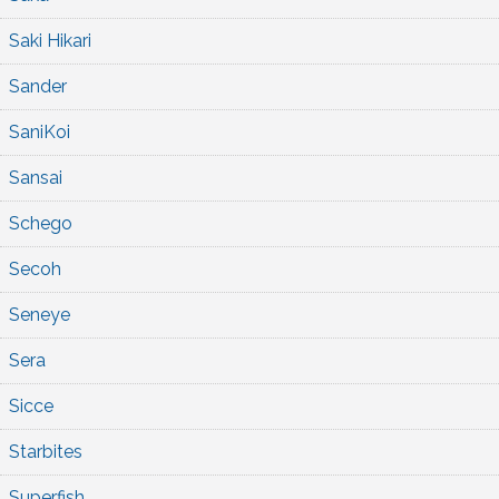
Saki Hikari
Sander
SaniKoi
Sansai
Schego
Secoh
Seneye
Sera
Sicce
Starbites
Superfish