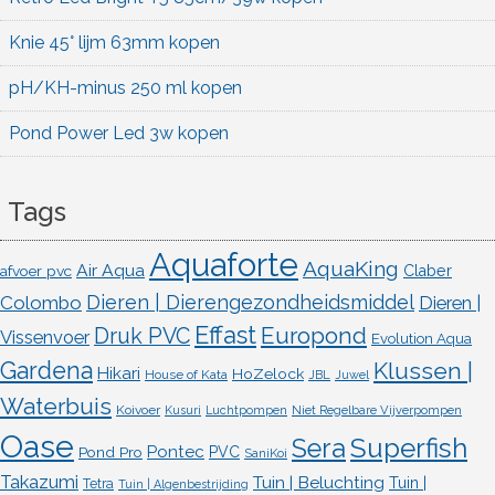
Knie 45° lijm 63mm kopen
pH/KH-minus 250 ml kopen
Pond Power Led 3w kopen
Tags
Aquaforte
AquaKing
Air Aqua
afvoer pvc
Claber
Dieren | Dierengezondheidsmiddel
Colombo
Dieren |
Effast
Europond
Druk PVC
Vissenvoer
Evolution Aqua
Gardena
Klussen |
Hikari
HoZelock
House of Kata
JBL
Juwel
Waterbuis
Koivoer
Kusuri
Luchtpompen
Niet Regelbare Vijverpompen
Oase
Superfish
Sera
Pontec
Pond Pro
PVC
SaniKoi
Takazumi
Tuin | Beluchting
Tuin |
Tetra
Tuin | Algenbestrijding