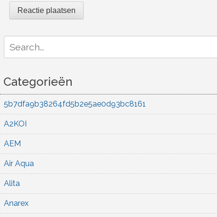
Search
for:
Categorieën
5b7dfa9b38264fd5b2e5ae0d93bc8161
A2KOI
AEM
Air Aqua
Alita
Anarex