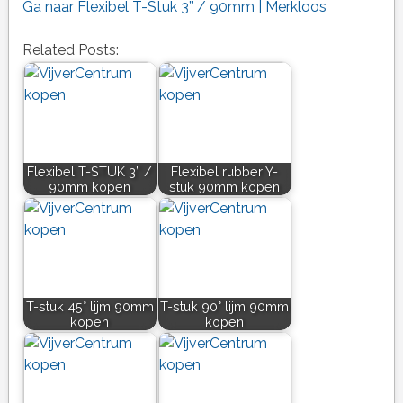
Ga naar Flexibel T-Stuk 3” / 90mm | Merkloos
Related Posts:
Flexibel T-STUK 3” /
Flexibel rubber Y-
90mm kopen
stuk 90mm kopen
T-stuk 45° lijm 90mm
T-stuk 90° lijm 90mm
kopen
kopen