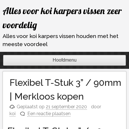
Ga
Alles voor koi karpers vissen zeer
naar
de
voordelig
inhoud
Alles voor koi karpers vissen houden met het
meeste voordeel
Hoofdmenu
Flexibel T-Stuk 3” / 90mm
| Merkloos kopen
Geplaatst op
21 september 2020
door
koi
Een reactie plaatsen