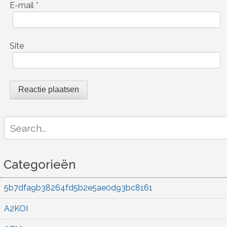
E-mail
*
Site
Search
for:
Categorieën
5b7dfa9b38264fd5b2e5ae0d93bc8161
A2KOI