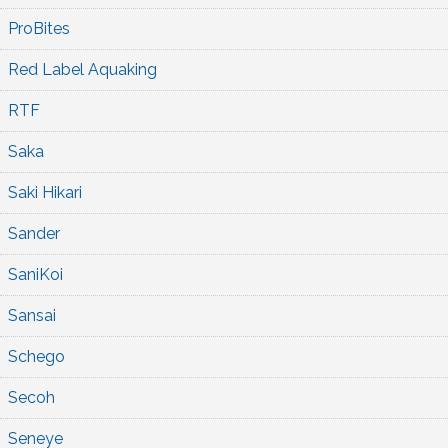
ProBites
Red Label Aquaking
RTF
Saka
Saki Hikari
Sander
SaniKoi
Sansai
Schego
Secoh
Seneye