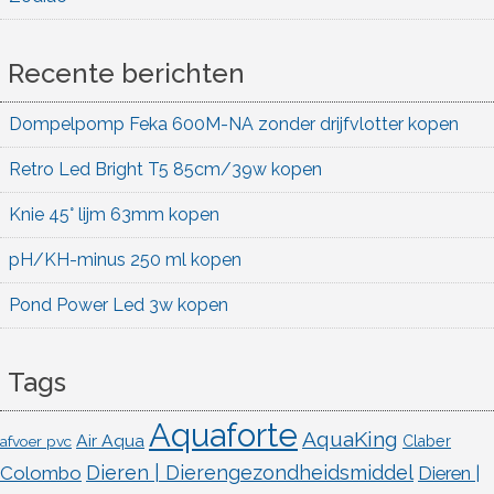
Recente berichten
Dompelpomp Feka 600M-NA zonder drijfvlotter kopen
Retro Led Bright T5 85cm/39w kopen
Knie 45° lijm 63mm kopen
pH/KH-minus 250 ml kopen
Pond Power Led 3w kopen
Tags
Aquaforte
AquaKing
Air Aqua
afvoer pvc
Claber
Dieren | Dierengezondheidsmiddel
Colombo
Dieren |