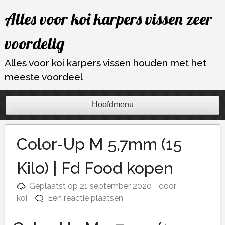
Ga
Alles voor koi karpers vissen zeer
naar
de
voordelig
inhoud
Alles voor koi karpers vissen houden met het
meeste voordeel
Hoofdmenu
Color-Up M 5,7mm (15
Kilo) | Fd Food kopen
Geplaatst op
21 september 2020
door
koi
Een reactie plaatsen