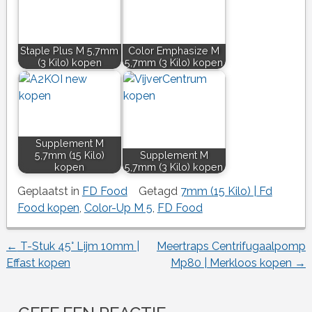
Staple Plus M 5,7mm
Color Emphasize M
(3 Kilo) kopen
5,7mm (3 Kilo) kopen
Supplement M
5,7mm (15 Kilo)
Supplement M
kopen
5,7mm (3 Kilo) kopen
Geplaatst in
FD Food
Getagd
7mm (15 Kilo) | Fd
Food kopen
,
Color-Up M 5
,
FD Food
←
T-Stuk 45° Lijm 10mm |
Meertraps Centrifugaalpomp
Berichtnavigatie
Effast kopen
Mp80 | Merkloos kopen
→