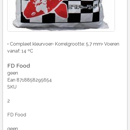
• Compleet kleurvoer• Korrelgrootte: 5,7 mm• Voeren
vanaf: 14 ºC
FD Food
geen
Ean 8718858295654
SKU
2
FD Food
geen