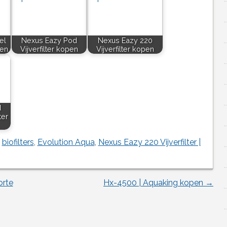
el
Nexus Eazy Pod
Nexus Eazy 220
pen
Vijverfilter kopen
Vijverfilter kopen
d
ter
d
biofilters
,
Evolution Aqua
,
Nexus Eazy 220 Vijverfilter |
orte
Hx-4500 | Aquaking kopen
→