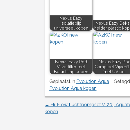
Nexus Eazy
isolatiepijp
Nexus Eazy Deks
universeel kopen
helder plastic ko
Nexus Eazy Pod
Nexus Eazy Po
Vijverfilter met
Compleet Vijverfil
Beluchting kopen
(met UV en…
Geplaatst in
Evolution Aqua
Getag
Evolution Aqua kopen
←
Hi-Flow Luchtpompset V-20 | Aquaf
Berichtnavigatie
kopen