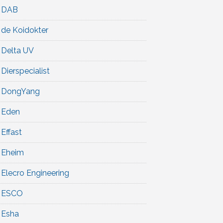
DAB
de Koidokter
Delta UV
Dierspecialist
DongYang
Eden
Effast
Eheim
Elecro Engineering
ESCO
Esha