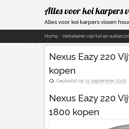
Ga
Alles voor koi karpers 
naar
de
Alles voor koi karpers vissen h
inhoud
Home
Verbeteren van koi en watercon
Nexus Eazy 220 Vijv
kopen
Geplaatst op
21 september 2020
Nexus Eazy 220 Vijv
1800 kopen