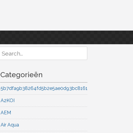
Search
or:
Categorieën
5b7dfa9b38264fd5b2e5ae0d93bc8161
A2KOI
AEM
Air Aqua