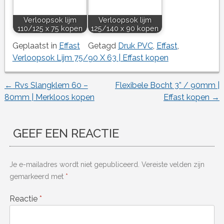
Verloopsok lijm
Verloopsok lijm
110/125 x 75 kopen
125/140 x 90 kopen
Geplaatst in
Effast
Getagd
Druk PVC
,
Effast
,
Verloopsok Lijm 75/90 X 63 | Effast kopen
←
Rvs Slangklem 60 –
Flexibele Bocht 3” / 90mm |
Berichtnavigatie
80mm | Merkloos kopen
Effast kopen
→
GEEF EEN REACTIE
Je e-mailadres wordt niet gepubliceerd.
Vereiste velden zijn
gemarkeerd met
*
Reactie
*