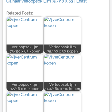
Ga naar Verloopsok Lijm 75/90 X 63 | Effast
Related Posts:
Verloopsok lijm
Verloopsok lijm
75/90 x 63 kopen
75/90 x 50 kopen
Verloopsok lijm
Verloopsok lijm
12/16 x 10 kopen
140/160 x 110 kopen