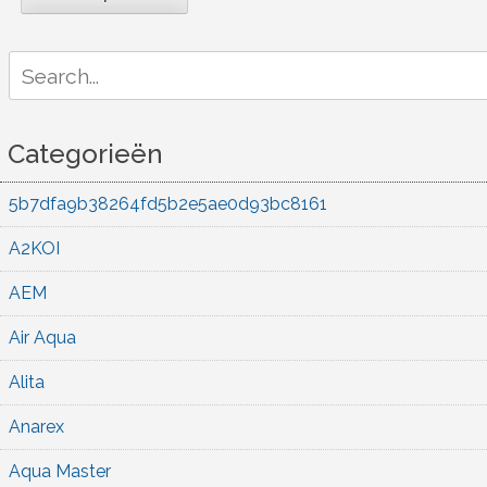
Search
for:
Categorieën
5b7dfa9b38264fd5b2e5ae0d93bc8161
A2KOI
AEM
Air Aqua
Alita
Anarex
Aqua Master