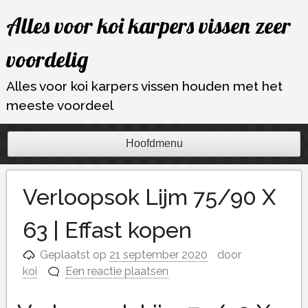
Ga
Alles voor koi karpers vissen zeer
naar
de
voordelig
inhoud
Alles voor koi karpers vissen houden met het
meeste voordeel
Hoofdmenu
Verloopsok Lijm 75/90 X
63 | Effast kopen
Geplaatst op
21 september 2020
door
koi
Een reactie plaatsen