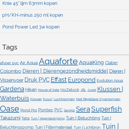
Knie 45° lijm 63mm kopen
pH/KH-minus 250 ml kopen
Pond Power Led 3w kopen
Tags
Aquaforte
AquaKing
Air Aqua
afvoer pvc
Claber
Dieren | Dierengezondheidsmiddel
Colombo
Dieren |
Effast
Europond
Druk PVC
Vissenvoer
Evolution Aqua
Gardena
Klussen |
Hikari
HoZelock
House of Kata
JBL
Juwel
Waterbuis
Koivoer
Kusuri
Luchtpompen
Niet Regelbare Vijverpompen
Oase
Superfish
Sera
Pontec
Pond Pro
PVC
SaniKoi
Takazumi
Tuin | Beluchting
Tuin |
Tetra
Tuin | Algenbestrijding
Tuin |
Beluchtingspomp
Tuin | Filtermateriaal
Tuin | Lichtbron