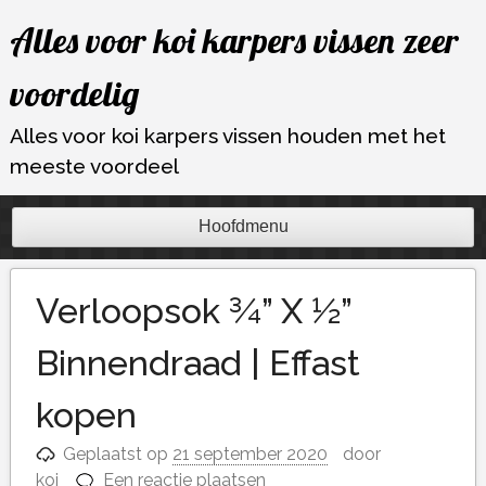
Ga
Alles voor koi karpers vissen zeer
naar
de
voordelig
inhoud
Alles voor koi karpers vissen houden met het
meeste voordeel
Hoofdmenu
Verloopsok ¾” X ½”
Binnendraad | Effast
kopen
Geplaatst op
21 september 2020
door
koi
Een reactie plaatsen