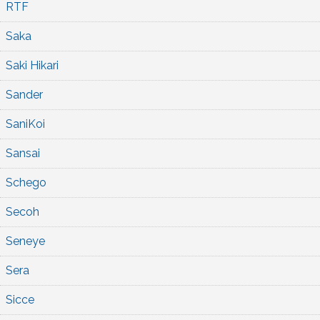
RTF
Saka
Saki Hikari
Sander
SaniKoi
Sansai
Schego
Secoh
Seneye
Sera
Sicce