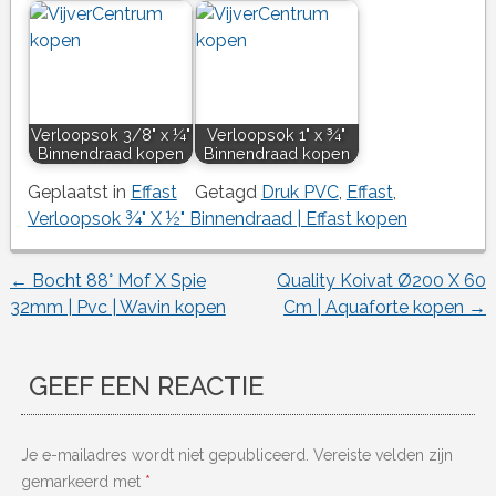
Verloopsok 3/8" x ¼"
Verloopsok 1" x ¾"
Binnendraad kopen
Binnendraad kopen
Geplaatst in
Effast
Getagd
Druk PVC
,
Effast
,
Verloopsok ¾" X ½" Binnendraad | Effast kopen
←
Bocht 88° Mof X Spie
Quality Koivat Ø200 X 60
Berichtnavigatie
32mm | Pvc | Wavin kopen
Cm | Aquaforte kopen
→
GEEF EEN REACTIE
Je e-mailadres wordt niet gepubliceerd.
Vereiste velden zijn
gemarkeerd met
*