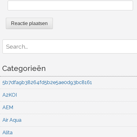
Search
for:
Categorieën
5b7dfa9b38264fd5b2e5ae0d93bc8161
A2KOI
AEM
Air Aqua
Alita