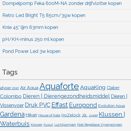
Dompelpomp Feka 600M-NA zonder drijfvlotter kopen
Retro Led Bright T5 85cm/39w kopen
Knie 45° lijm 63mm kopen
pH/KH-minus 250 ml kopen
Pond Power Led 3w kopen
Tags
Aquaforte
AquaKing
Air Aqua
afvoer pvc
Claber
Dieren | Dierengezondheidsmiddel
Colombo
Dieren |
Effast
Europond
Druk PVC
Vissenvoer
Evolution Aqua
Gardena
Klussen |
Hikari
HoZelock
House of Kata
JBL
Juwel
Waterbuis
Koivoer
Kusuri
Luchtpompen
Niet Regelbare Vijverpompen