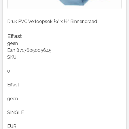
Druk PVC Verloopsok ¾” x ½” Binnendraad
Effast
geen
Ean 8717605005645
SKU
0
Effast
geen
SINGLE
EUR