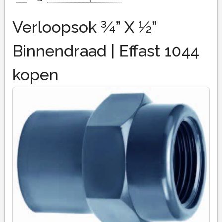
Verloopsok ¾” X ½”
Binnendraad | Effast 1044
kopen