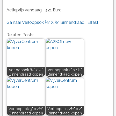
Actieprijs vandaag : 3.21 Euro
Ga naar Verloopsok ¾” X ½” Binnendraad | Effast
Related Posts:
Verloopsok ¾" x ½"
Verloopsok 2" x 1½"
Binnendraad kopen
Binnendraad kopen
Verloopsok 3" x 2½"
Verloopsok 2½" x 2"
Binnendraad kopen
Binnendraad kopen