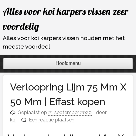
Ga
Alles voor koi karpers vissen zeer
naar
de
voordelig
inhoud
Alles voor koi karpers vissen houden met het
meeste voordeel
Hoofdmenu
Verloopring Lijm 75 Mm X
50 Mm | Effast kopen
Geplaatst op
21 september 2020
door
koi
Een reactie plaatsen