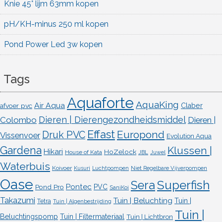
Knie 45° lijm 63mm kopen
pH/KH-minus 250 ml kopen
Pond Power Led 3w kopen
Tags
Aquaforte
AquaKing
Air Aqua
afvoer pvc
Claber
Dieren | Dierengezondheidsmiddel
Colombo
Dieren |
Effast
Europond
Druk PVC
Vissenvoer
Evolution Aqua
Gardena
Klussen |
Hikari
HoZelock
House of Kata
JBL
Juwel
Waterbuis
Koivoer
Kusuri
Luchtpompen
Niet Regelbare Vijverpompen
Oase
Superfish
Sera
Pontec
Pond Pro
PVC
SaniKoi
Takazumi
Tuin | Beluchting
Tuin |
Tetra
Tuin | Algenbestrijding
Tuin |
Beluchtingspomp
Tuin | Filtermateriaal
Tuin | Lichtbron