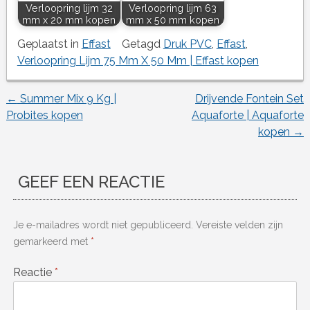
Verloopring lijm 32
Verloopring lijm 63
mm x 20 mm kopen
mm x 50 mm kopen
Geplaatst in
Effast
Getagd
Druk PVC
,
Effast
,
Verloopring Lijm 75 Mm X 50 Mm | Effast kopen
←
Summer Mix 9 Kg |
Drijvende Fontein Set
Berichtnavigatie
Probites kopen
Aquaforte | Aquaforte
kopen
→
GEEF EEN REACTIE
Je e-mailadres wordt niet gepubliceerd.
Vereiste velden zijn
gemarkeerd met
*
Reactie
*