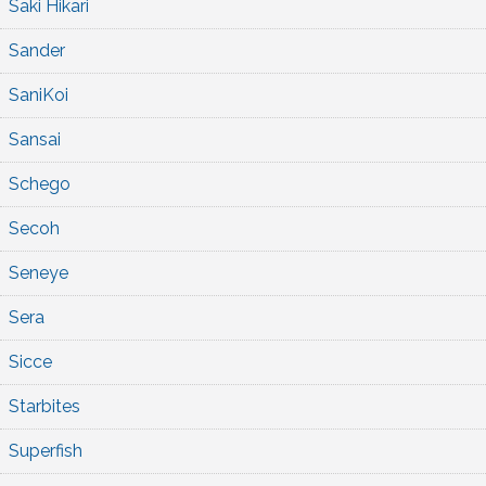
Saki Hikari
Sander
SaniKoi
Sansai
Schego
Secoh
Seneye
Sera
Sicce
Starbites
Superfish