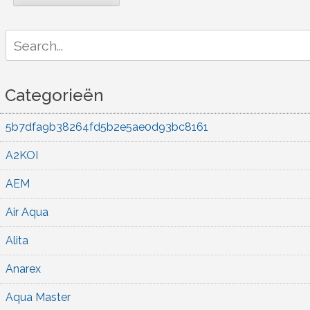
Search
for:
Categorieën
5b7dfa9b38264fd5b2e5ae0d93bc8161
A2KOI
AEM
Air Aqua
Alita
Anarex
Aqua Master