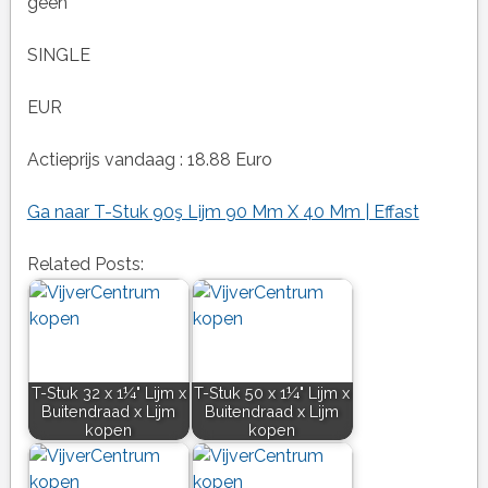
geen
SINGLE
EUR
Actieprijs vandaag : 18.88 Euro
Ga naar T-Stuk 90ş Lijm 90 Mm X 40 Mm | Effast
Related Posts:
T-Stuk 32 x 1¼" Lijm x
T-Stuk 50 x 1¼" Lijm x
Buitendraad x Lijm
Buitendraad x Lijm
kopen
kopen