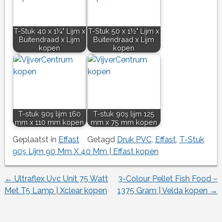
T-Stuk 40 x 1¼" Lijm x
T-Stuk 50 x 1½" Lijm x
Buitendraad x Lijm
Buitendraad x Lijm
kopen
kopen
T-stuk 90ş lijm 160
T-stuk 90ş lijm 125
mm x 110 mm kopen
mm x 75 mm kopen
Geplaatst in
Effast
Getagd
Druk PVC
,
Effast
,
T-Stuk
90ş Lijm 90 Mm X 40 Mm | Effast kopen
←
Ultraflex Uvc Unit 75 Watt
3-Colour Pellet Fish Food –
Berichtnavigatie
Met T5 Lamp | Xclear kopen
1375 Gram | Velda kopen
→