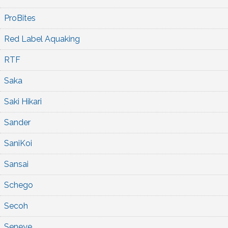
ProBites
Red Label Aquaking
RTF
Saka
Saki Hikari
Sander
SaniKoi
Sansai
Schego
Secoh
Seneye