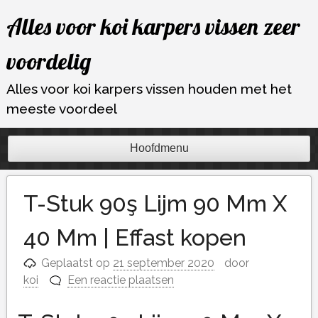
Ga
Alles voor koi karpers vissen zeer
naar
de
voordelig
inhoud
Alles voor koi karpers vissen houden met het
meeste voordeel
Hoofdmenu
T-Stuk 90ş Lijm 90 Mm X
40 Mm | Effast kopen
Geplaatst op
21 september 2020
door
koi
Een reactie plaatsen