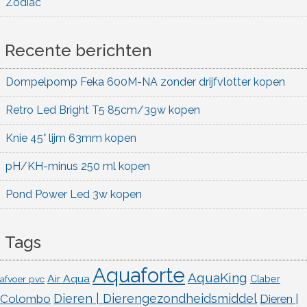
Zodiac
Recente berichten
Dompelpomp Feka 600M-NA zonder drijfvlotter kopen
Retro Led Bright T5 85cm/39w kopen
Knie 45° lijm 63mm kopen
pH/KH-minus 250 ml kopen
Pond Power Led 3w kopen
Tags
Aquaforte
AquaKing
Air Aqua
afvoer pvc
Claber
Dieren | Dierengezondheidsmiddel
Colombo
Dieren |