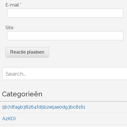
E-mail
*
Site
Search
for:
Categorieën
5b7dfa9b38264fd5b2e5ae0d93bc8161
A2KOI