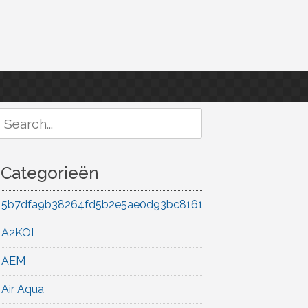
Search
or:
Categorieën
5b7dfa9b38264fd5b2e5ae0d93bc8161
A2KOI
AEM
Air Aqua