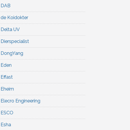
DAB
de Koidokter
Delta UV
Dierspecialist
DongYang
Eden
Effast
Eheim
Elecro Engineering
ESCO
Esha