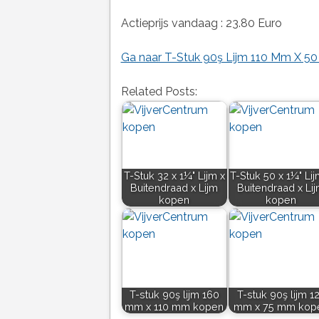
Actieprijs vandaag : 23.80 Euro
Ga naar T-Stuk 90ş Lijm 110 Mm X 50 
Related Posts:
T-Stuk 32 x 1¼" Lijm x
T-Stuk 50 x 1¼" Lij
Buitendraad x Lijm
Buitendraad x Li
kopen
kopen
T-stuk 90ş lijm 160
T-stuk 90ş lijm 1
mm x 110 mm kopen
mm x 75 mm kop