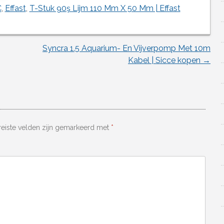
C
,
Effast
,
T-Stuk 90ş Lijm 110 Mm X 50 Mm | Effast
Syncra 1.5 Aquarium- En Vijverpomp Met 10m
Kabel | Sicce kopen
→
reiste velden zijn gemarkeerd met
*