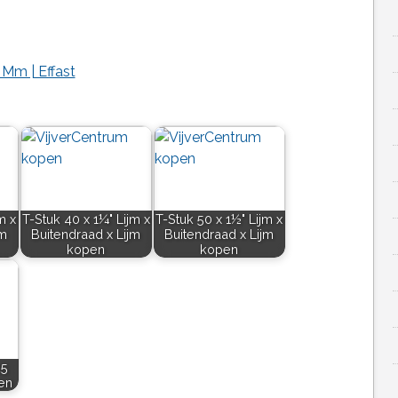
Mm | Effast
m x
T-Stuk 40 x 1¼" Lijm x
T-Stuk 50 x 1½" Lijm x
jm
Buitendraad x Lijm
Buitendraad x Lijm
kopen
kopen
25
en