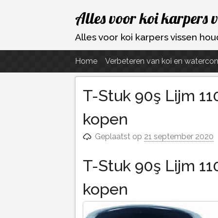
Ga
Alles voor koi karpers 
naar
de
Alles voor koi karpers vissen h
inhoud
Home
Verbeteren van koi en watercon
T-Stuk 90ş Lijm 11
kopen
Geplaatst op
21 september 2020
T-Stuk 90ş Lijm 11
kopen