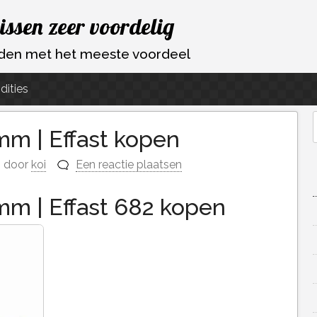
vissen zeer voordelig
ouden met het meeste voordeel
dities
mm | Effast kopen
f
door
koi
Een reactie plaatsen
mm | Effast 682 kopen