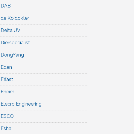
DAB
de Koidokter
Delta UV
Dierspecialist
DongYang
Eden
Effast
Eheim
Elecro Engineering
ESCO
Esha