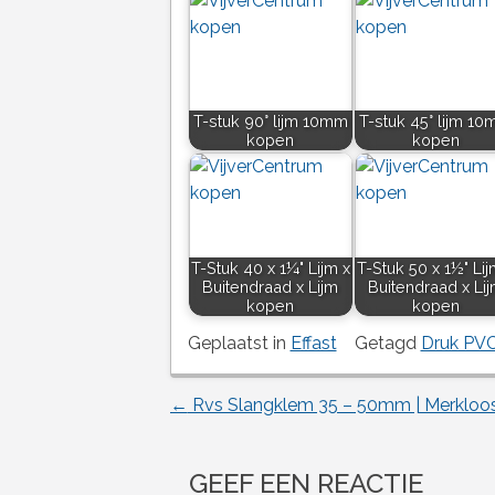
T-stuk 90° lijm 10mm
T-stuk 45° lijm 1
kopen
kopen
T-Stuk 40 x 1¼" Lijm x
T-Stuk 50 x 1½" Lij
Buitendraad x Lijm
Buitendraad x Li
kopen
kopen
Geplaatst in
Effast
Getagd
Druk PV
←
Rvs Slangklem 35 – 50mm | Merkloo
Berichtnavigatie
GEEF EEN REACTIE