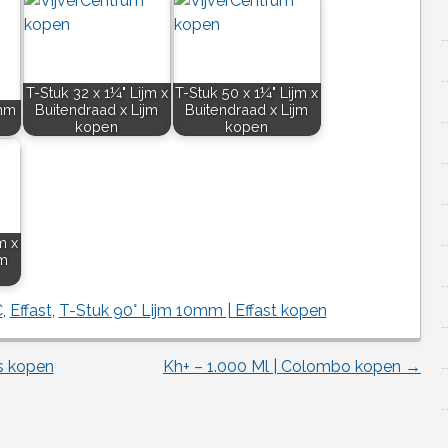
T-Stuk 32 x 1¼" Lijm x
T-Stuk 50 x 1¼" Lijm x
0mm
Buitendraad x Lijm
Buitendraad x Lijm
kopen
kopen
m x
jm
C
,
Effast
,
T-Stuk 90° Lijm 10mm | Effast kopen
s kopen
Kh+ – 1.000 Ml | Colombo kopen
→