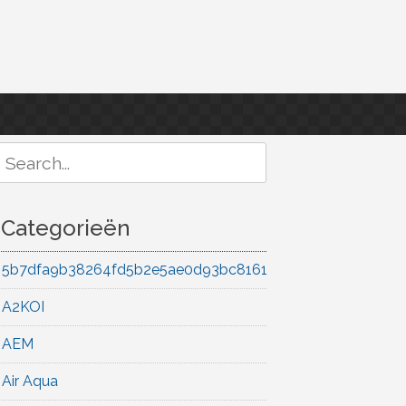
Search
or:
Categorieën
5b7dfa9b38264fd5b2e5ae0d93bc8161
A2KOI
AEM
Air Aqua