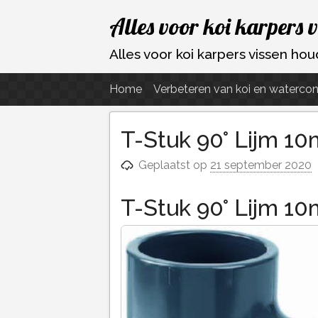
Ga
Alles voor koi karpers 
naar
de
Alles voor koi karpers vissen h
inhoud
Home
Verbeteren van koi en watercon
T-Stuk 90° Lijm 10
Geplaatst op
21 september 2020
T-Stuk 90° Lijm 10