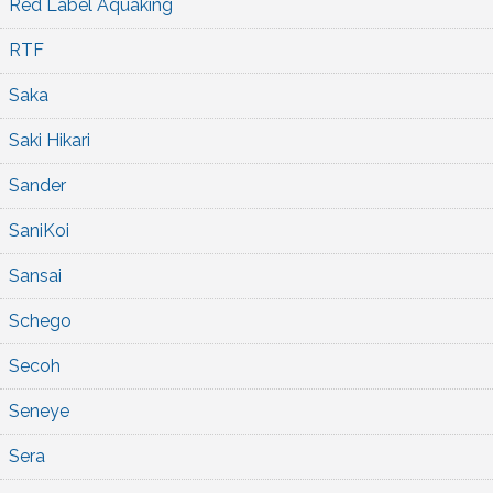
Red Label Aquaking
RTF
Saka
Saki Hikari
Sander
SaniKoi
Sansai
Schego
Secoh
Seneye
Sera