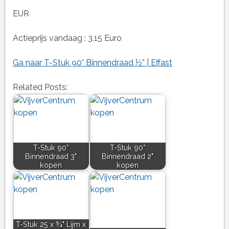
EUR
Actieprijs vandaag : 3.15 Euro
Ga naar T-Stuk 90° Binnendraad ½” | Effast
Related Posts:
T-Stuk 90°
T-Stuk 90°
Binnendraad 3"
Binnendraad 2"
kopen
kopen
T-Stuk 25 x ¾" Lijm x