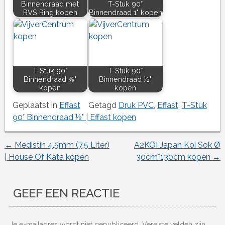
Binnendraad met
T-Stuk 90°
RVS Ring kopen
Binnendraad 1" kopen
T-Stuk 90°
T-Stuk 90°
Binnendraad ⅜"
Binnendraad ½"
kopen
kopen
Geplaatst in
Effast
Getagd
Druk PVC
,
Effast
,
T-Stuk
90° Binnendraad ½" | Effast kopen
←
Medistin 4,5mm (7,5 Liter)
A2KOI Japan Koi Sok Ø
Berichtnavigatie
| House Of Kata kopen
30cm*130cm kopen
→
GEEF EEN REACTIE
Je e-mailadres wordt niet gepubliceerd.
Vereiste velden zijn