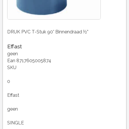
DRUK PVC T-Stuk 90° Binnendraad ½”
Effast
geen
Ean 8717605005874
SKU
0
Effast
geen
SINGLE