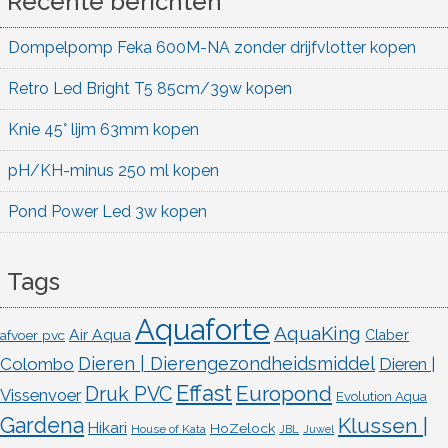
Recente berichten
Dompelpomp Feka 600M-NA zonder drijfvlotter kopen
Retro Led Bright T5 85cm/39w kopen
Knie 45° lijm 63mm kopen
pH/KH-minus 250 ml kopen
Pond Power Led 3w kopen
Tags
Aquaforte
AquaKing
Air Aqua
afvoer pvc
Claber
Dieren | Dierengezondheidsmiddel
Colombo
Dieren |
Effast
Europond
Druk PVC
Vissenvoer
Evolution Aqua
Gardena
Klussen |
Hikari
HoZelock
House of Kata
JBL
Juwel