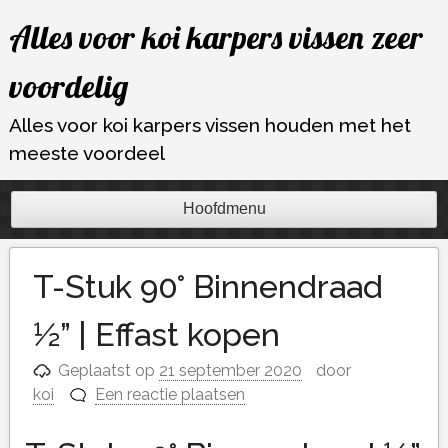
Ga
Alles voor koi karpers vissen zeer
naar
de
voordelig
inhoud
Alles voor koi karpers vissen houden met het
meeste voordeel
Hoofdmenu
T-Stuk 90° Binnendraad
½” | Effast kopen
Geplaatst op
21 september 2020
door
koi
Een reactie plaatsen