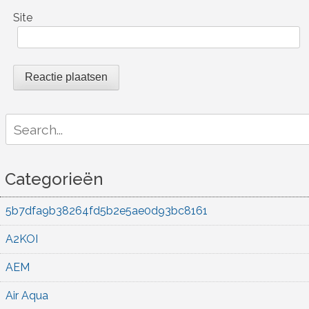
Site
Search
for:
Categorieën
5b7dfa9b38264fd5b2e5ae0d93bc8161
A2KOI
AEM
Air Aqua