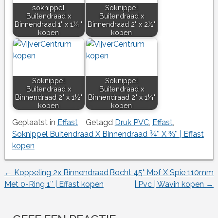
soknippel
Soknippel
Buitendraad x
Buitendraad x
Binnendraad 1" x 1¼ "
Binnendraad 2" x 2½"
kopen
kopen
Soknippel
Soknippel
Buitendraad x
Buitendraad x
Binnendraad 2" x 1½"
Binnendraad 2" x 1¼"
kopen
kopen
Geplaatst in
Effast
Getagd
Druk PVC
,
Effast
,
Soknippel Buitendraad X Binnendraad ¾'' X ⅜'' | Effast
kopen
←
Koppeling 2x Binnendraad
Bocht 45° Mof X Spie 110mm
Berichtnavigatie
Met 0-Ring 1″ | Effast kopen
| Pvc | Wavin kopen
→