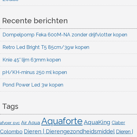
Recente berichten
Dompelpomp Feka 600M-NA zonder drijfvlotter kopen
Retro Led Bright T5 85cm/39w kopen
Knie 45° lijm 63mm kopen
pH/KH-minus 250 ml kopen
Pond Power Led 3w kopen
Tags
Aquaforte
AquaKing
Air Aqua
afvoer pvc
Claber
Dieren | Dierengezondheidsmiddel
Colombo
Dieren |