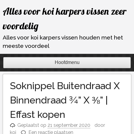
Ga
Alles voor koi karpers vissen zeer
naar
de
voordelig
inhoud
Alles voor koi karpers vissen houden met het
meeste voordeel
Hoofdmenu
Soknippel Buitendraad X
Binnendraad ¾” X ⅜” |
Effast kopen
Geplaatst op
21 september 2020
door
koi
Een reactie plaatsen