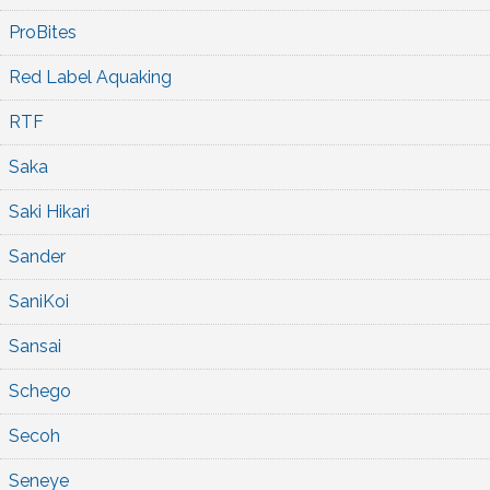
ProBites
Red Label Aquaking
RTF
Saka
Saki Hikari
Sander
SaniKoi
Sansai
Schego
Secoh
Seneye