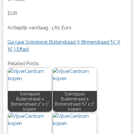
EUR
Actieprijs vandaag : 1.65 Euro
Ga naar Soknippel Buitendraad X Binnendraad ¾” X
⅜” | Effast
Related Posts:
Soknippel
Soknippel
Buitendraad x
Buitendraad x
Binnendraad 2" x 1"
Binnendraad ¾" x 1"
kopen
kopen