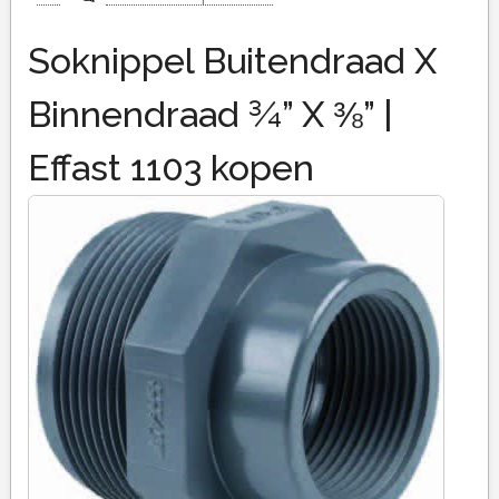
Soknippel Buitendraad X
Binnendraad ¾” X ⅜” |
Effast 1103 kopen