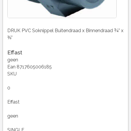
DRUK PVC Soknippel Buitendraad x Binnendraad ¾” x
⅜”
Effast
geen
Ean 8717605006185
SKU
0
Effast
geen
SINGLE