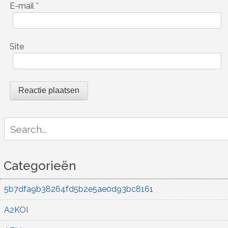
E-mail
*
Site
Search
for:
Categorieën
5b7dfa9b38264fd5b2e5ae0d93bc8161
A2KOI