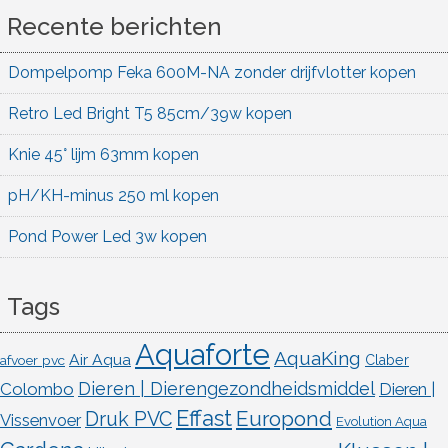
Recente berichten
Dompelpomp Feka 600M-NA zonder drijfvlotter kopen
Retro Led Bright T5 85cm/39w kopen
Knie 45° lijm 63mm kopen
pH/KH-minus 250 ml kopen
Pond Power Led 3w kopen
Tags
Aquaforte
AquaKing
Air Aqua
afvoer pvc
Claber
Dieren | Dierengezondheidsmiddel
Colombo
Dieren |
Effast
Europond
Druk PVC
Vissenvoer
Evolution Aqua