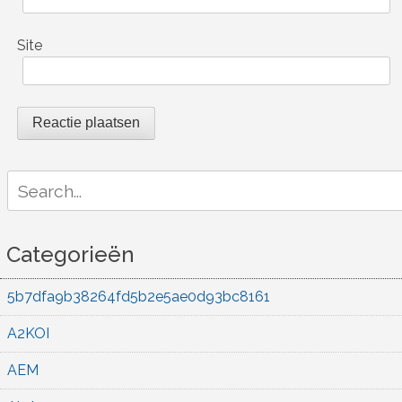
Site
Search
for:
Categorieën
5b7dfa9b38264fd5b2e5ae0d93bc8161
A2KOI
AEM