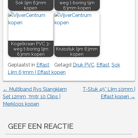
Sok lijm 63mm
weg l-boring lijm
kopen
63mm kopen
Kogelkraan PVC 3-
weg t-boring lijm
Kruisstuk lijm 63mm
63mm kopen
kopen
Geplaatst in
Effast
Getagd
Druk PVC
,
Effast
,
Sok
Lijm 63mm | Effast kopen
←
Multiband Rvs Slangklem
T-Stuk 45° Lijm 10mm |
Berichtnavigatie
Set 12mm, 7mtr, 10 Clips |
Effast kopen
→
Merkloos kopen
GEEF EEN REACTIE