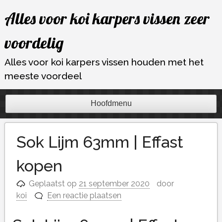
Ga
Alles voor koi karpers vissen zeer
naar
de
voordelig
inhoud
Alles voor koi karpers vissen houden met het
meeste voordeel
Hoofdmenu
Sok Lijm 63mm | Effast
kopen
Geplaatst op
21 september 2020
door
koi
Een reactie plaatsen