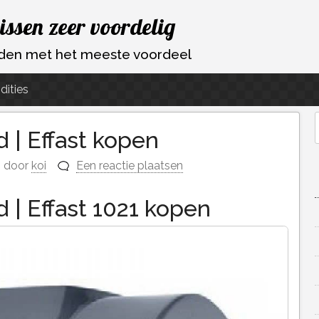
vissen zeer voordelig
ouden met het meeste voordeel
dities
 | Effast kopen
f
door
koi
Een reactie plaatsen
 | Effast 1021 kopen