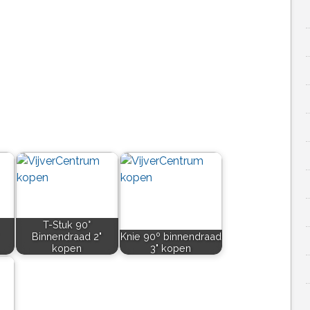
T-Stuk 90°
Binnendraad 2"
Knie 90º binnendraad
kopen
3" kopen