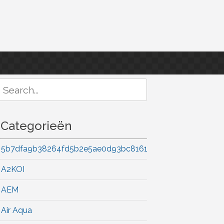
Search
or:
Categorieën
5b7dfa9b38264fd5b2e5ae0d93bc8161
A2KOI
AEM
Air Aqua