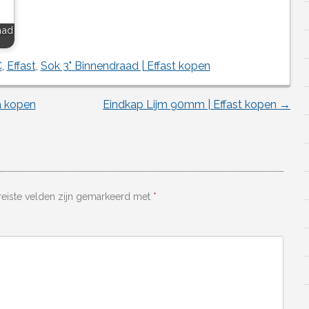
aad
C
,
Effast
,
Sok 3" Binnendraad | Effast kopen
a kopen
Eindkap Lijm 90mm | Effast kopen
→
reiste velden zijn gemarkeerd met
*