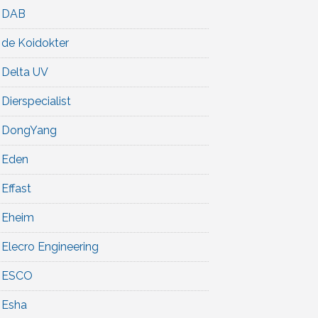
DAB
de Koidokter
Delta UV
Dierspecialist
DongYang
Eden
Effast
Eheim
Elecro Engineering
ESCO
Esha