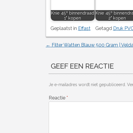
Knie 45º binnendraad
Knie 45º binnendr
1" kopen
2" kopen
Geplaatst in
Effast
Getagd
Druk PV
←
Filter Watten Blauw 500 Gram | Veld
Berichtnavigatie
GEEF EEN REACTIE
Je e-mailadres wordt niet gepubliceerd.
Ve
Reactie
*