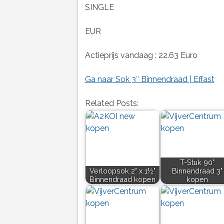
SINGLE
EUR
Actieprijs vandaag : 22.63 Euro
Ga naar Sok 3″ Binnendraad | Effast
Related Posts:
T-Stuk 90°
Verloopsok 2" x 1½"
Binnendraad 3"
Binnendraad kopen
kopen