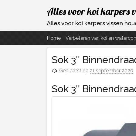
Ga
Alles voor koi karpers 
naar
de
Alles voor koi karpers vissen h
inhoud
Home
Verbeteren van koi en watercon
Sok 3″ Binnendraad
Geplaatst op
21 september 2020
Sok 3″ Binnendraad