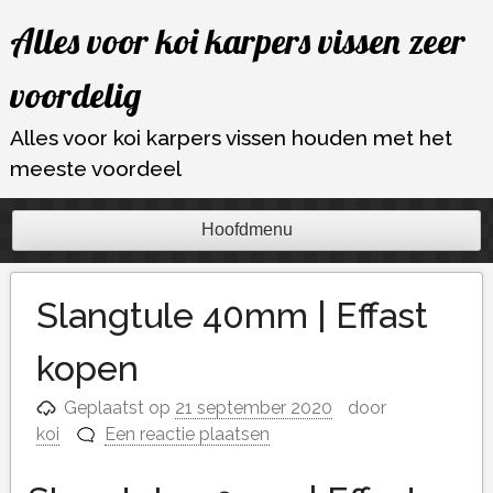
Ga
Alles voor koi karpers vissen zeer
naar
de
voordelig
inhoud
Alles voor koi karpers vissen houden met het
meeste voordeel
Hoofdmenu
Slangtule 40mm | Effast
kopen
Geplaatst op
21 september 2020
door
koi
Een reactie plaatsen