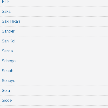
RTF
Saka
Saki Hikari
Sander
SaniKoi
Sansai
Schego
Secoh
Seneye
Sera
Sicce