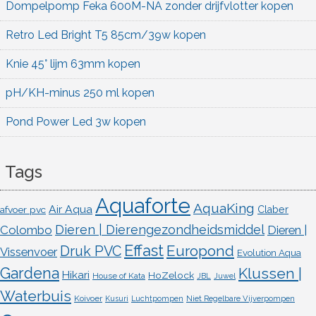
Dompelpomp Feka 600M-NA zonder drijfvlotter kopen
Retro Led Bright T5 85cm/39w kopen
Knie 45° lijm 63mm kopen
pH/KH-minus 250 ml kopen
Pond Power Led 3w kopen
Tags
Aquaforte
AquaKing
Air Aqua
afvoer pvc
Claber
Dieren | Dierengezondheidsmiddel
Colombo
Dieren |
Effast
Europond
Druk PVC
Vissenvoer
Evolution Aqua
Gardena
Klussen |
Hikari
HoZelock
House of Kata
JBL
Juwel
Waterbuis
Koivoer
Kusuri
Luchtpompen
Niet Regelbare Vijverpompen