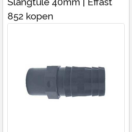
Slangtule 40mm | Effast
852 kopen