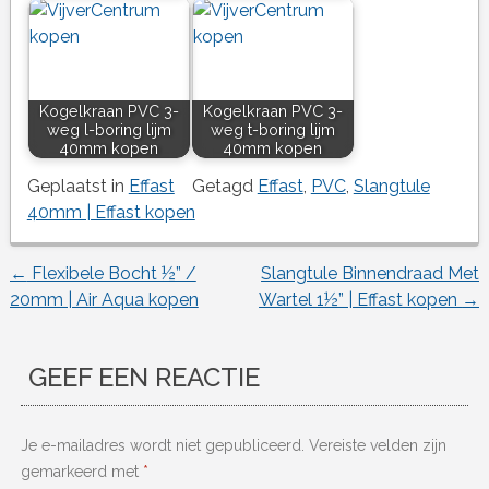
Kogelkraan PVC 3-
Kogelkraan PVC 3-
weg l-boring lijm
weg t-boring lijm
40mm kopen
40mm kopen
Geplaatst in
Effast
Getagd
Effast
,
PVC
,
Slangtule
40mm | Effast kopen
←
Flexibele Bocht ½” /
Slangtule Binnendraad Met
Berichtnavigatie
20mm | Air Aqua kopen
Wartel 1½” | Effast kopen
→
GEEF EEN REACTIE
Je e-mailadres wordt niet gepubliceerd.
Vereiste velden zijn
gemarkeerd met
*