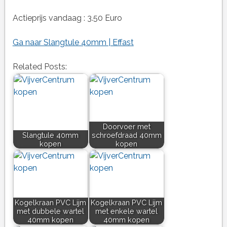
Actieprijs vandaag : 3.50 Euro
Ga naar Slangtule 40mm | Effast
Related Posts:
Doorvoer met
Slangtule 40mm
schroefdraad 40mm
kopen
kopen
Kogelkraan PVC Lijm
Kogelkraan PVC Lijm
met dubbele wartel
met enkele wartel
40mm kopen
40mm kopen