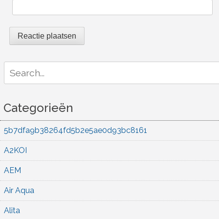
Search
for:
Categorieën
5b7dfa9b38264fd5b2e5ae0d93bc8161
A2KOI
AEM
Air Aqua
Alita