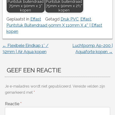
Puntstuk buitendraad
Puntstuk buitendraad
75mm x 90mm x 3''
75mm x 90mm x 2½''
kopen
kopen
Geplaatst in
Effast
Getagd
Druk PVC
,
Effast
,
Puntstuk Buitendraad 90mm X 110mm X 4'' | Effast
kopen
←
Flexibele Eindkap 1″ /
Luchtpomp Ap-200 |
Berichtnavigatie
32mm | Air Aqua kopen
Aquaforte kopen
→
GEEF EEN REACTIE
Je e-mailadres wordt niet gepubliceerd.
Vereiste velden zijn
gemarkeerd met
*
Reactie
*