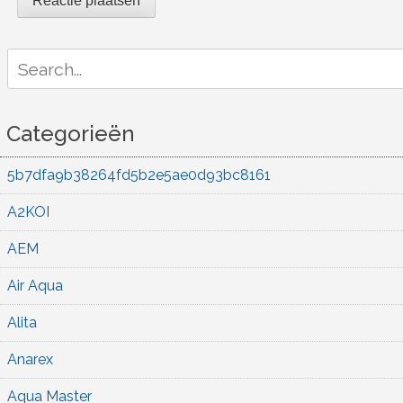
Search
for:
Categorieën
5b7dfa9b38264fd5b2e5ae0d93bc8161
A2KOI
AEM
Air Aqua
Alita
Anarex
Aqua Master