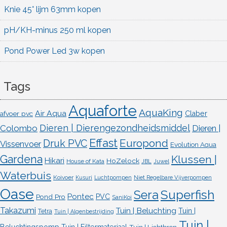
Knie 45° lijm 63mm kopen
pH/KH-minus 250 ml kopen
Pond Power Led 3w kopen
Tags
Aquaforte
AquaKing
Air Aqua
afvoer pvc
Claber
Dieren | Dierengezondheidsmiddel
Colombo
Dieren |
Effast
Europond
Druk PVC
Vissenvoer
Evolution Aqua
Gardena
Klussen |
Hikari
HoZelock
House of Kata
JBL
Juwel
Waterbuis
Koivoer
Kusuri
Luchtpompen
Niet Regelbare Vijverpompen
Oase
Superfish
Sera
Pontec
Pond Pro
PVC
SaniKoi
Takazumi
Tuin | Beluchting
Tuin |
Tetra
Tuin | Algenbestrijding
Tuin |