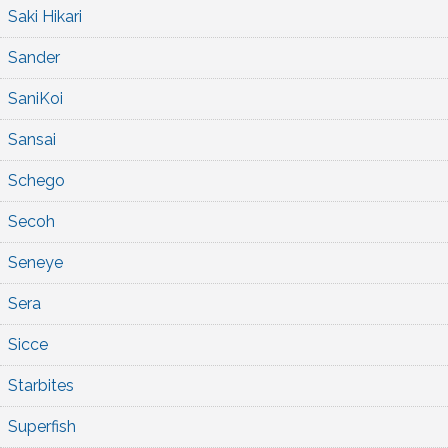
Saki Hikari
Sander
SaniKoi
Sansai
Schego
Secoh
Seneye
Sera
Sicce
Starbites
Superfish