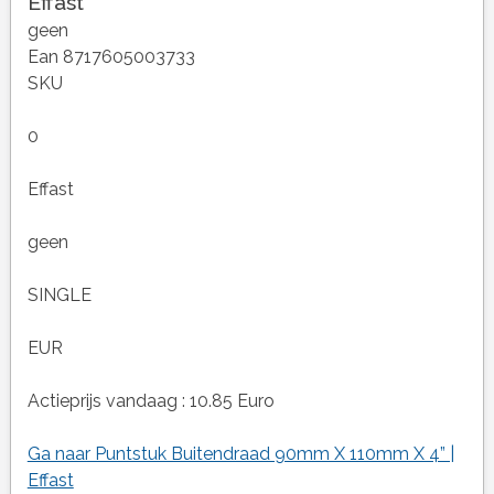
Effast
geen
Ean 8717605003733
SKU
0
Effast
geen
SINGLE
EUR
Actieprijs vandaag : 10.85 Euro
Ga naar Puntstuk Buitendraad 90mm X 110mm X 4” |
Effast