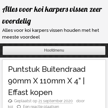
Ga
Alles voor koi karpers vissen zeer
naar
de
voordelig
inhoud
Alles voor koi karpers vissen houden met het
meeste voordeel
Hoofdmenu
Puntstuk Buitendraad
90mm X 110mm X 4” |
Effast kopen
Geplaatst op
21 september 2020
door
koi
Een reactie plaatsen