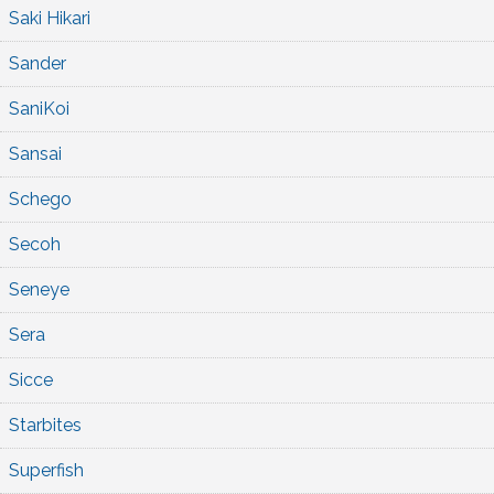
Saki Hikari
Sander
SaniKoi
Sansai
Schego
Secoh
Seneye
Sera
Sicce
Starbites
Superfish