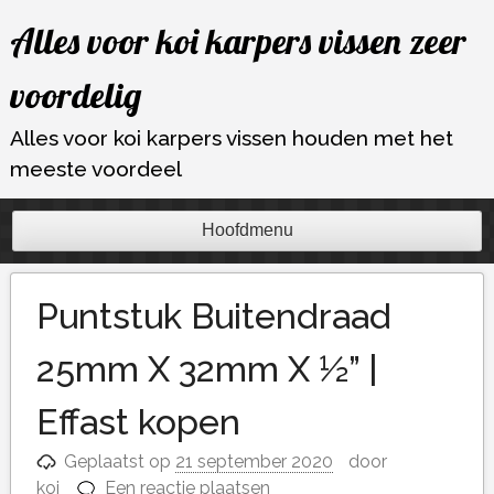
Ga
Alles voor koi karpers vissen zeer
naar
de
voordelig
inhoud
Alles voor koi karpers vissen houden met het
meeste voordeel
Hoofdmenu
Puntstuk Buitendraad
25mm X 32mm X ½” |
Effast kopen
Geplaatst op
21 september 2020
door
koi
Een reactie plaatsen