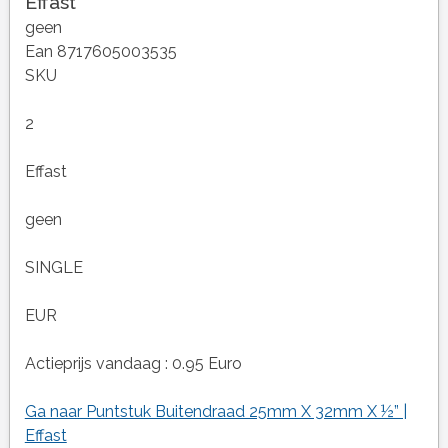
Effast
geen
Ean 8717605003535
SKU
2
Effast
geen
SINGLE
EUR
Actieprijs vandaag : 0.95 Euro
Ga naar Puntstuk Buitendraad 25mm X 32mm X ½” |
Effast