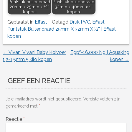
Puntstuk buitendraad
Puntstuk buitendraad
20mm x 25mm x ¾''
32mm x 40mm x 1''
kopen
kopen
Geplaatst in
Effast
Getagd
Druk PVC
,
Effast
,
Puntstuk Buitendraad 25mm X 32mm X ½'' | Effast
kopen
←
Vivani Vivani Baby Koivoer
Egp²-16.000 Ng | Aquaking
Berichtnavigatie
1,2-1,5mm 5 kilo kopen
kopen
→
GEEF EEN REACTIE
Je e-mailadres wordt niet gepubliceerd.
Vereiste velden zijn
gemarkeerd met
*
Reactie
*