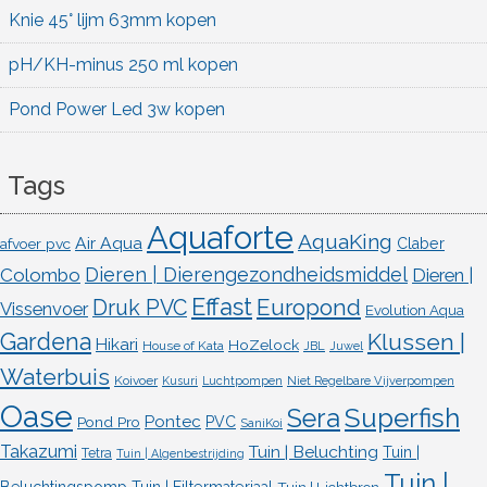
Knie 45° lijm 63mm kopen
pH/KH-minus 250 ml kopen
Pond Power Led 3w kopen
Tags
Aquaforte
AquaKing
Air Aqua
afvoer pvc
Claber
Dieren | Dierengezondheidsmiddel
Colombo
Dieren |
Effast
Europond
Druk PVC
Vissenvoer
Evolution Aqua
Gardena
Klussen |
Hikari
HoZelock
House of Kata
JBL
Juwel
Waterbuis
Koivoer
Kusuri
Luchtpompen
Niet Regelbare Vijverpompen
Oase
Superfish
Sera
Pontec
Pond Pro
PVC
SaniKoi
Takazumi
Tuin | Beluchting
Tuin |
Tetra
Tuin | Algenbestrijding
Tuin |