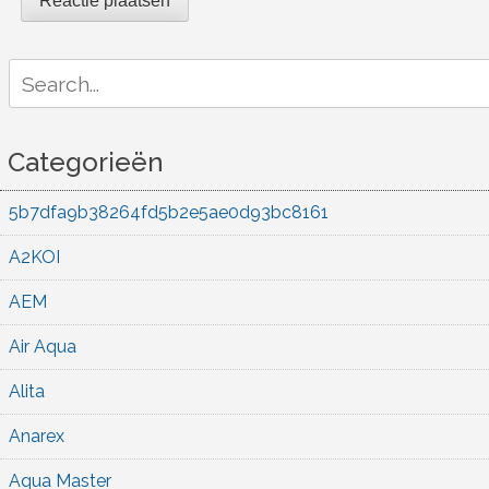
Search
for:
Categorieën
5b7dfa9b38264fd5b2e5ae0d93bc8161
A2KOI
AEM
Air Aqua
Alita
Anarex
Aqua Master