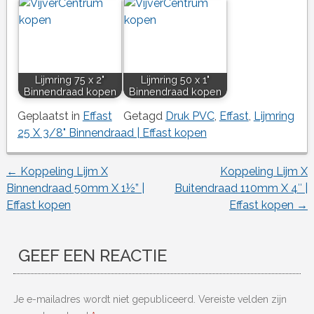
Lijmring 75 x 2"
Lijmring 50 x 1"
Binnendraad kopen
Binnendraad kopen
Geplaatst in
Effast
Getagd
Druk PVC
,
Effast
,
Lijmring
25 X 3/8" Binnendraad | Effast kopen
←
Koppeling Lijm X
Koppeling Lijm X
Berichtnavigatie
Binnendraad 50mm X 1½” |
Buitendraad 110mm X 4″ |
Effast kopen
Effast kopen
→
GEEF EEN REACTIE
Je e-mailadres wordt niet gepubliceerd.
Vereiste velden zijn