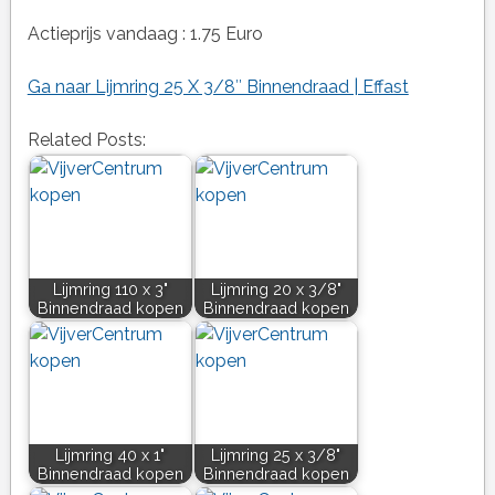
Actieprijs vandaag : 1.75 Euro
Ga naar Lijmring 25 X 3/8″ Binnendraad | Effast
Related Posts:
Lijmring 110 x 3"
Lijmring 20 x 3/8"
Binnendraad kopen
Binnendraad kopen
Lijmring 40 x 1"
Lijmring 25 x 3/8"
Binnendraad kopen
Binnendraad kopen