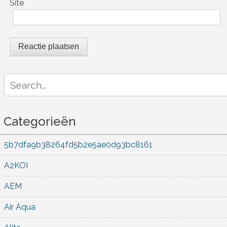
Site
Search
for:
Categorieën
5b7dfa9b38264fd5b2e5ae0d93bc8161
A2KOI
AEM
Air Aqua