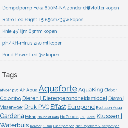
Dompelpomp Feka 600M-NA zonder drijfvlotter kopen
Retro Led Bright T5 85cm/39w kopen
Knie 45° lijm 63mm kopen
pH/KH-minus 250 ml kopen
Pond Power Led 3w kopen
Tags
Aquaforte
AquaKing
Air Aqua
afvoer pvc
Claber
Dieren | Dierengezondheidsmiddel
Colombo
Dieren |
Effast
Europond
Druk PVC
Vissenvoer
Evolution Aqua
Gardena
Klussen |
Hikari
HoZelock
House of Kata
JBL
Juwel
Waterbuis
Koivoer
Kusuri
Luchtpompen
Niet Regelbare Vijverpompen