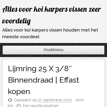
Ga
Alles voor koi karpers vissen zeer
naar
de
voordelig
inhoud
Alles voor koi karpers vissen houden met het
meeste voordeel
Hoofdmenu
Lijmring 25 X 3/8″
Binnendraad | Effast
kopen
Geplaatst op
21 september 2020
door
koi
Een reactie plaatsen