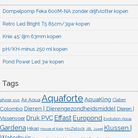
Dompelpomp Feka 600M-NA zonder drijfvlotter kopen
Retro Led Bright T5 85cm/39w kopen
Knie 45° lijm 63mm kopen
pH/KH-minus 250 ml kopen
Pond Power Led 3w kopen
Tags
Aquaforte
AquaKing
Air Aqua
afvoer pvc
Claber
Dieren | Dierengezondheidsmiddel
Colombo
Dieren |
Effast
Europond
Druk PVC
Vissenvoer
Evolution Aqua
Gardena
Klussen |
Hikari
HoZelock
House of Kata
JBL
Juwel
Waterbuis