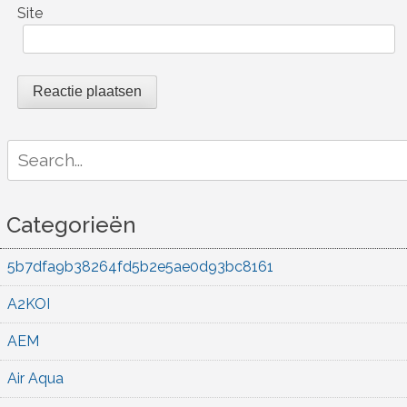
Site
Search
for:
Categorieën
5b7dfa9b38264fd5b2e5ae0d93bc8161
A2KOI
AEM
Air Aqua