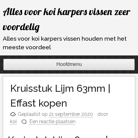
Ga
Alles voor koi karpers vissen zeer
naar
de
voordelig
inhoud
Alles voor koi karpers vissen houden met het
meeste voordeel
Hoofdmenu
Kruisstuk Lijm 63mm |
Effast kopen
Geplaatst op
21 september 2020
door
koi
Een reactie plaatsen