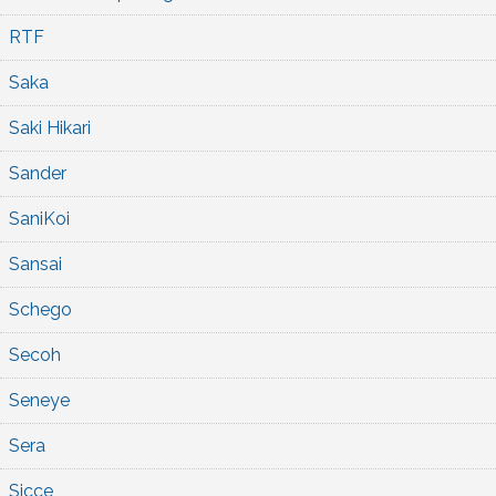
RTF
Saka
Saki Hikari
Sander
SaniKoi
Sansai
Schego
Secoh
Seneye
Sera
Sicce