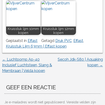
Kruisstuk lijm 10mm
Kruisstuk lijm 12mm
kopen
kopen
Geplaatst in
Effast
Getagd
Druk PVC
,
Effast
,
Kruisstuk Lijm 63mm | Effast kopen
←
Luchtpomp Ap-40
Secoh Jdk-S80 | Aquaking
Berichtnavigatie
Inclusief Luchtsteen, Slang &
kopen
→
Membraan | Velda kopen
GEEF EEN REACTIE
Je e-mailadres wordt niet gepubliceerd.
Vereiste velden zijn