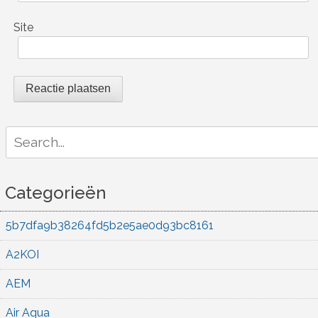
Site
Search
for:
Categorieën
5b7dfa9b38264fd5b2e5ae0d93bc8161
A2KOI
AEM
Air Aqua