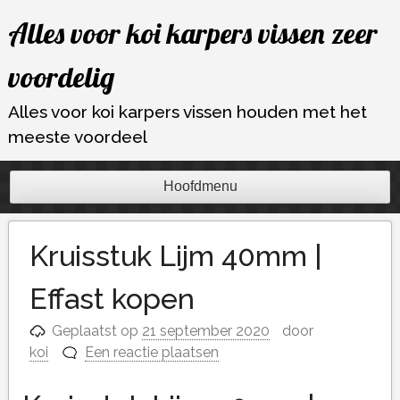
Ga
Alles voor koi karpers vissen zeer
naar
de
voordelig
inhoud
Alles voor koi karpers vissen houden met het
meeste voordeel
Hoofdmenu
Kruisstuk Lijm 40mm |
Effast kopen
Geplaatst op
21 september 2020
door
koi
Een reactie plaatsen