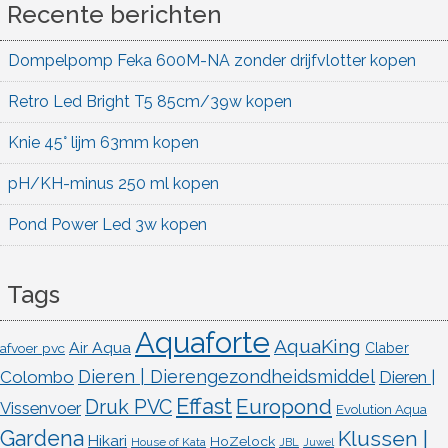
Recente berichten
Dompelpomp Feka 600M-NA zonder drijfvlotter kopen
Retro Led Bright T5 85cm/39w kopen
Knie 45° lijm 63mm kopen
pH/KH-minus 250 ml kopen
Pond Power Led 3w kopen
Tags
Aquaforte
AquaKing
Air Aqua
afvoer pvc
Claber
Dieren | Dierengezondheidsmiddel
Colombo
Dieren |
Effast
Europond
Druk PVC
Vissenvoer
Evolution Aqua
Gardena
Klussen |
Hikari
HoZelock
House of Kata
JBL
Juwel