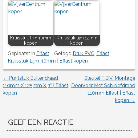
Kruisstuk lijm 10mm
Kruisstuk lijm 12mm
kopen
kopen
Geplaatst in
Effast
Getagd
Druk PVC
,
Effast
,
Kruisstuk Lijm 40mm | Effast kopen
←
Puntstuk Buitendraad
Sleutel T.B.V. Montage
Berichtnavigatie
110mm X 125mm X 3” | Effast
Doorvoer Met Schroefdraad
kopen
110mm Effast | Effast
kopen
→
GEEF EEN REACTIE