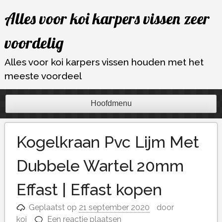
Ga
Alles voor koi karpers vissen zeer
naar
de
voordelig
inhoud
Alles voor koi karpers vissen houden met het
meeste voordeel
Hoofdmenu
Kogelkraan Pvc Lijm Met
Dubbele Wartel 20mm
Effast | Effast kopen
Geplaatst op
21 september 2020
door
koi
Een reactie plaatsen