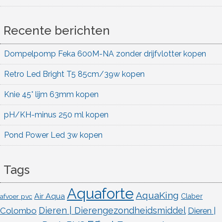
Recente berichten
Dompelpomp Feka 600M-NA zonder drijfvlotter kopen
Retro Led Bright T5 85cm/39w kopen
Knie 45° lijm 63mm kopen
pH/KH-minus 250 ml kopen
Pond Power Led 3w kopen
Tags
Aquaforte
AquaKing
Air Aqua
afvoer pvc
Claber
Dieren | Dierengezondheidsmiddel
Colombo
Dieren |