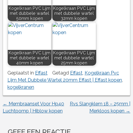
Kogelkraan PVC Lijm
Kogelkraan PVC Lijm
met dubbele wartel
met dubbele wartel
50mm kopen
32mm kopen
Kogelkraan PVC Lijm
Kogelkraan PVC Lijm
met dubbele wartel
met dubbele wartel
40mm kopen
25mm kopen
Geplaatst in
Effast
Getagd
Effast
,
Kogelkraan Pvc
Lijm Met Dubbele Wartel 20mm Effast | Effast kopen
,
kogelkranen
←
Membraanset Voor Hp40
Rvs Slangklem 18 – 25mm |
Berichtnavigatie
Luchtpomp | Hiblow kopen
Merkloos kopen
→
GEEF EEN REACTIE