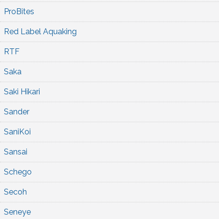
ProBites
Red Label Aquaking
RTF
Saka
Saki Hikari
Sander
SaniKoi
Sansai
Schego
Secoh
Seneye