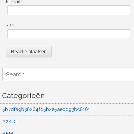
E-mail
*
Site
Search
for:
Categorieën
5b7dfa9b38264fd5b2e5ae0d93bc8161
A2KOI
AEM