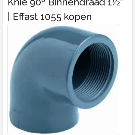
Knie 90º Binnendraad 1½”
| Effast 1055 kopen