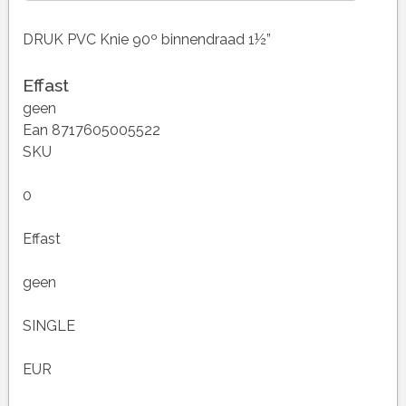
DRUK PVC Knie 90º binnendraad 1½”
Effast
geen
Ean 8717605005522
SKU
0
Effast
geen
SINGLE
EUR