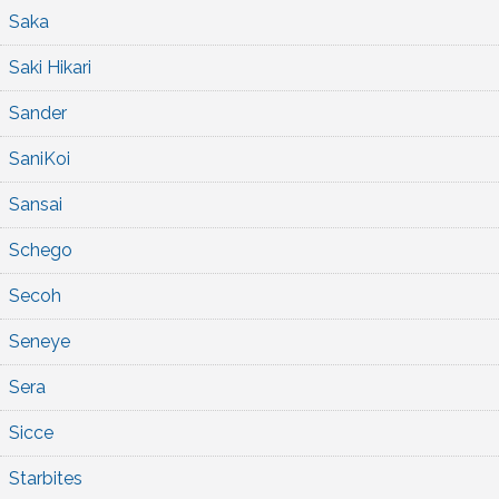
Saka
Saki Hikari
Sander
SaniKoi
Sansai
Schego
Secoh
Seneye
Sera
Sicce
Starbites