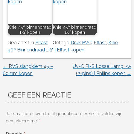
Knie 45º binnendraad
Knie 45º binnendraad
1¼" kopen
1½" kopen
Geplaatst in
Effast
Getagd
Druk PVC
,
Effast
,
Knie
90º Binnendraad 1½" | Effast kopen
←
RVS slangklem 45 –
Uv-C Pl-S Losse Lamp 7w
Berichtnavigatie
60mm kopen
(2-pins) | Philips kopen
→
GEEF EEN REACTIE
Je e-mailadres wordt niet gepubliceerd.
Vereiste velden zijn
gemarkeerd met
*