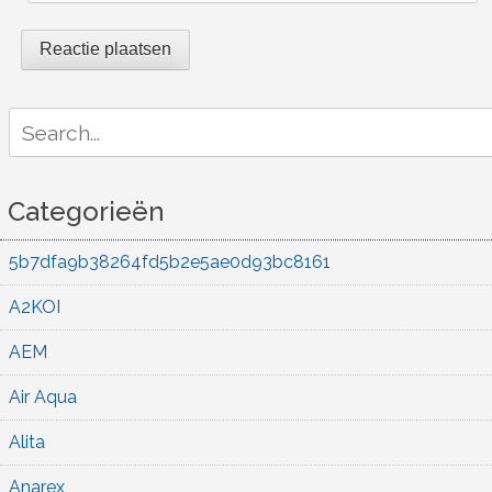
Search
for:
Categorieën
5b7dfa9b38264fd5b2e5ae0d93bc8161
A2KOI
AEM
Air Aqua
Alita
Anarex