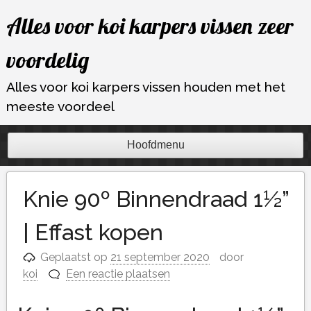
Ga
Alles voor koi karpers vissen zeer
naar
de
voordelig
inhoud
Alles voor koi karpers vissen houden met het
meeste voordeel
Hoofdmenu
Knie 90º Binnendraad 1½”
| Effast kopen
Geplaatst op
21 september 2020
door
koi
Een reactie plaatsen