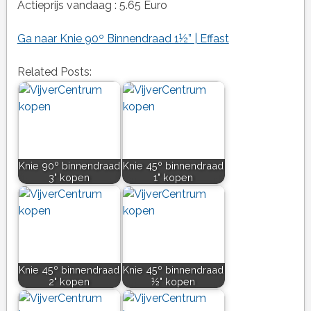
Actieprijs vandaag : 5.65 Euro
Ga naar Knie 90º Binnendraad 1½” | Effast
Related Posts:
Knie 90º binnendraad
Knie 45º binnendraad
3" kopen
1" kopen
Knie 45º binnendraad
Knie 45º binnendraad
2" kopen
½" kopen