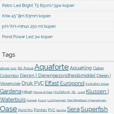
Retro Led Bright T5 85cm/39w kopen
Knie 45° lijm 63mm kopen
pH/KH-minus 250 ml kopen
Pond Power Led 3w kopen
Tags
Aquaforte
AquaKing
Air Aqua
afvoer pvc
Claber
Dieren | Dierengezondheidsmiddel
Colombo
Dieren |
Effast
Europond
Druk PVC
Vissenvoer
Evolution Aqua
Gardena
Klussen |
Hikari
HoZelock
House of Kata
JBL
Juwel
Waterbuis
Koivoer
Kusuri
Luchtpompen
Niet Regelbare Vijverpompen
Oase
Superfish
Sera
Pontec
Pond Pro
PVC
SaniKoi