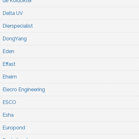
de Koidokter
Delta UV
Dierspecialist
DongYang
Eden
Effast
Eheim
Elecro Engineering
ESCO
Esha
Europond