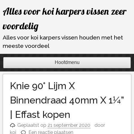
Ga
Alles voor koi karpers vissen zeer
naar
de
voordelig
inhoud
Alles voor koi karpers vissen houden met het
meeste voordeel
Hoofdmenu
Knie 90° Lijm X
Binnendraad 40mm X 1¼”
| Effast kopen
Geplaatst op
21 september 2020
door
koi
Een reactie plaatsen