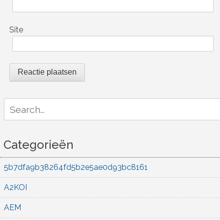
Site
Search
for:
Categorieën
5b7dfa9b38264fd5b2e5ae0d93bc8161
A2KOI
AEM