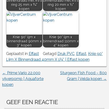
binnendraad met RVS
binnendraad met RVS
ring 25 mm x ¾"
ring 20 mm x ½"
kopen
kopen
Knie 90° lijm x
Knie 90° lijm x
binnendraad 90mm x
binnendraad 110mm x
3'' kopen
4'' kopen
Geplaatst in
Effast
Getagd
Druk PVC
,
Effast
,
Knie 90°
Lijm X Binnendraad 40mm X 1¼'' | Effast kopen
←
Prime Vario 22.000
Sturgeon Fish Food – 800
Berichtnavigatie
vijverpomp | Aquaforte
Gram | Velda kopen
→
kopen
GEEF EEN REACTIE