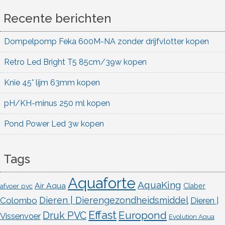
Recente berichten
Dompelpomp Feka 600M-NA zonder drijfvlotter kopen
Retro Led Bright T5 85cm/39w kopen
Knie 45° lijm 63mm kopen
pH/KH-minus 250 ml kopen
Pond Power Led 3w kopen
Tags
Aquaforte
AquaKing
Air Aqua
afvoer pvc
Claber
Dieren | Dierengezondheidsmiddel
Colombo
Dieren |
Effast
Europond
Druk PVC
Vissenvoer
Evolution Aqua