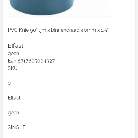
PVC Knie 90° lijm x binnendraad 40mm x 1¼”
Effast
geen
Ean 8717605004327
SKU
0
Effast
geen
SINGLE