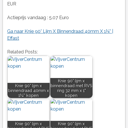
EUR
Actieprijs vandaag : 5.07 Euro
Ga naar Knie 90° Lijm X Binnendraad 40mm X 1¼” |
Effast
Related Posts:
Knie 90° lijm x
Knie 90° lijm x
binnendraad met RVS
binnendraad 40mm x
ring 32 mm x 1"
1¼'' kopen
kopen
Knie 90° lijm x
Knie 90° lijm x