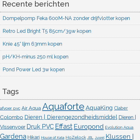
Recente berichten
Dompelpomp Feka 600M-NA zonder drijfvlotter kopen
Retro Led Bright T5 85cm/39w kopen
Knie 45° lijm 63mm kopen
pH/KH-minus 250 ml kopen
Pond Power Led 3w kopen
Tags
Aquaforte
AquaKing
Air Aqua
afvoer pvc
Claber
Dieren | Dierengezondheidsmiddel
Colombo
Dieren |
Effast
Europond
Druk PVC
Vissenvoer
Evolution Aqua
Gardena
Klussen |
Hikari
HoZelock
House of Kata
JBL
Juwel