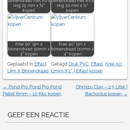
binnendraad met RVS
binnendraad met RVS
ring 25 mm x ¾"
ring 20 mm x ½"
kopen
kopen
Knie 90° lijm x
Knie 90° lijm x
binnendraad 90mm x
binnendraad 110mm x
3'' kopen
4'' kopen
Geplaatst in
Effast
Getagd
Druk PVC
,
Effast
,
Knie 90°
Lijm X Binnendraad 32mm X 1'' | Effast kopen
←
Pond Pro Pond Pro Pond
Ohmizu Clay – 2,5 Liter |
Berichtnavigatie
Pellet 6mm – 10 Kilo kopen
Bactoplus kopen
→
GEEF EEN REACTIE