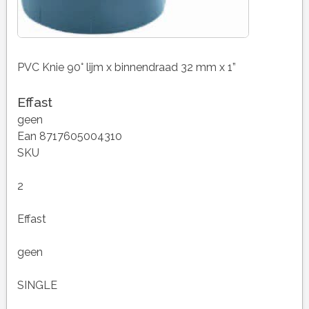
PVC Knie 90° lijm x binnendraad 32 mm x 1”
Effast
geen
Ean 8717605004310
SKU
2
Effast
geen
SINGLE