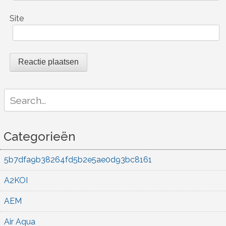
Site
Search
for:
Categorieën
5b7dfa9b38264fd5b2e5ae0d93bc8161
A2KOI
AEM
Air Aqua