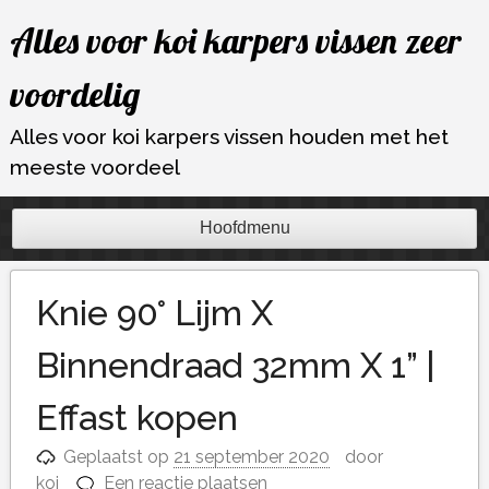
Ga
Alles voor koi karpers vissen zeer
naar
de
voordelig
inhoud
Alles voor koi karpers vissen houden met het
meeste voordeel
Hoofdmenu
Knie 90° Lijm X
Binnendraad 32mm X 1” |
Effast kopen
Geplaatst op
21 september 2020
door
koi
Een reactie plaatsen