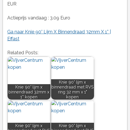
EUR
Actieprijs vandaag : 3.09 Euro
Ga naar Knie 90° Lijm X Binnendraad 32mm X 1” |
Effast
Related Posts:
Knie 90° lijm x
Knie 90° lijm x
binnendraad met RVS
binnendraad 32mm x
ring 32 mm x 1"
1'' kopen
kopen
Knie 90° lijm x
Knie 90° lijm x