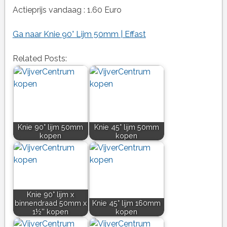
Actieprijs vandaag : 1.60 Euro
Ga naar Knie 90° Lijm 50mm | Effast
Related Posts:
Knie 90° lijm 50mm
Knie 45° lijm 50mm
kopen
kopen
Knie 90° lijm x
binnendraad 50mm x
Knie 45° lijm 160mm
1½'' kopen
kopen