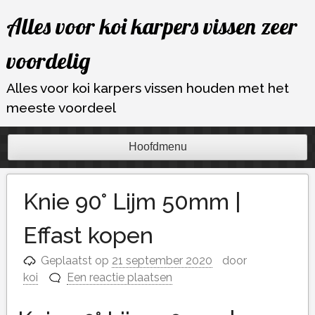
Ga
Alles voor koi karpers vissen zeer
naar
de
voordelig
inhoud
Alles voor koi karpers vissen houden met het
meeste voordeel
Hoofdmenu
Knie 90° Lijm 50mm |
Effast kopen
Geplaatst op
21 september 2020
door
koi
Een reactie plaatsen