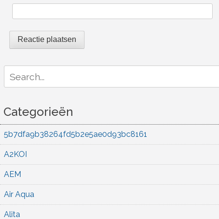
Search
for:
Categorieën
5b7dfa9b38264fd5b2e5ae0d93bc8161
A2KOI
AEM
Air Aqua
Alita