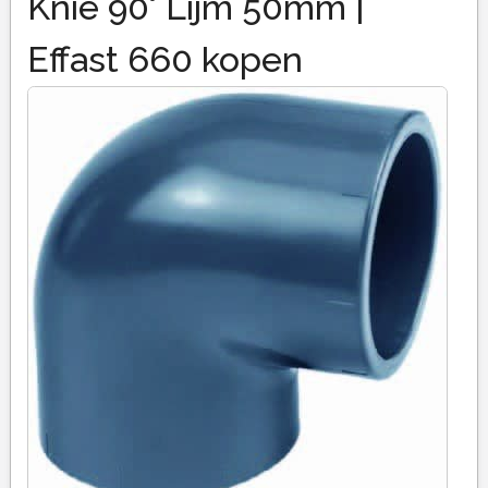
Knie 90° Lijm 50mm |
Effast 660 kopen