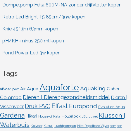
Dompelpomp Feka 600M-NA zonder drijfvlotter kopen
Retro Led Bright T5 85cm/39w kopen
Knie 45° lijm 63mm kopen
pH/KH-minus 250 ml kopen
Pond Power Led 3w kopen
Tags
Aquaforte
AquaKing
Air Aqua
afvoer pvc
Claber
Dieren | Dierengezondheidsmiddel
Colombo
Dieren |
Effast
Europond
Druk PVC
Vissenvoer
Evolution Aqua
Gardena
Klussen |
Hikari
HoZelock
House of Kata
JBL
Juwel
Waterbuis
Koivoer
Kusuri
Luchtpompen
Niet Regelbare Vijverpompen