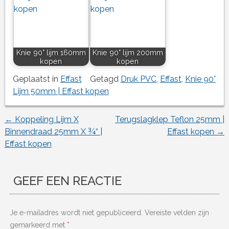
Knie 90° lijm 160mm
Knie 90° lijm 200mm
kopen
kopen
Geplaatst in
Effast
Getagd
Druk PVC
,
Effast
,
Knie 90°
Lijm 50mm | Effast kopen
←
Koppeling Lijm X
Terugslagklep Teflon 25mm |
Berichtnavigatie
Binnendraad 25mm X ¾“ |
Effast kopen
→
Effast kopen
GEEF EEN REACTIE
Je e-mailadres wordt niet gepubliceerd.
Vereiste velden zijn
gemarkeerd met
*