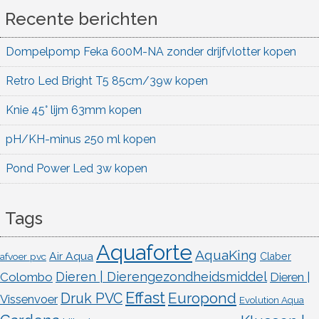
Recente berichten
Dompelpomp Feka 600M-NA zonder drijfvlotter kopen
Retro Led Bright T5 85cm/39w kopen
Knie 45° lijm 63mm kopen
pH/KH-minus 250 ml kopen
Pond Power Led 3w kopen
Tags
Aquaforte
AquaKing
Air Aqua
afvoer pvc
Claber
Dieren | Dierengezondheidsmiddel
Colombo
Dieren |
Effast
Europond
Druk PVC
Vissenvoer
Evolution Aqua