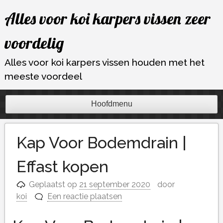
Ga
Alles voor koi karpers vissen zeer
naar
de
voordelig
inhoud
Alles voor koi karpers vissen houden met het
meeste voordeel
Hoofdmenu
Kap Voor Bodemdrain |
Effast kopen
Geplaatst op
21 september 2020
door
koi
Een reactie plaatsen