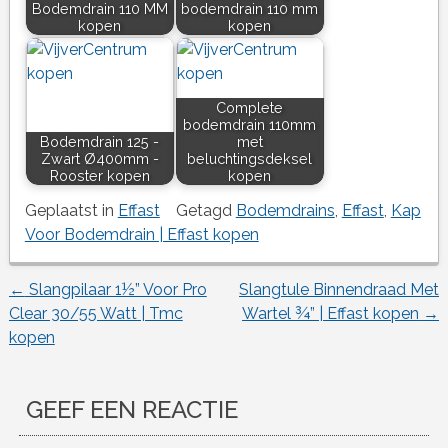
Bodemdrain 110 MM
bodemdrain 110 mm
kopen
kopen
Complete
bodemdrain 110mm
Bodemdrain 125 -
met
Zwart Ø400mm -
beluchtingsdeksel
Rooster kopen
kopen
Geplaatst in
Effast
Getagd
Bodemdrains
,
Effast
,
Kap
Voor Bodemdrain | Effast kopen
←
Slangpilaar 1½” Voor Pro
Slangtule Binnendraad Met
Berichtnavigatie
Clear 30/55 Watt | Tmc
Wartel ¾” | Effast kopen
→
kopen
GEEF EEN REACTIE