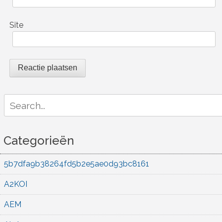
Site
Search
for:
Categorieën
5b7dfa9b38264fd5b2e5ae0d93bc8161
A2KOI
AEM