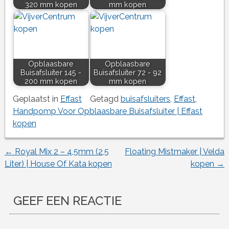
320 mm kopen
mm kopen
Opblaasbare
Opblaasbare
Buisafsluiter 145 -
Buisafsluiter 72 - 92
200 mm kopen
mm kopen
Geplaatst in
Effast
Getagd
buisafsluiters
,
Effast
,
Handpomp Voor Opblaasbare Buisafsluiter | Effast
kopen
←
Royal Mix 2 – 4,5mm (2,5
Floating Mistmaker | Velda
Berichtnavigatie
Liter) | House Of Kata kopen
kopen
→
GEEF EEN REACTIE