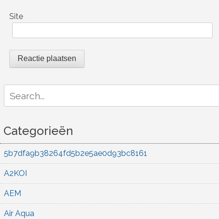
Site
Search
for:
Categorieën
5b7dfa9b38264fd5b2e5ae0d93bc8161
A2KOI
AEM
Air Aqua