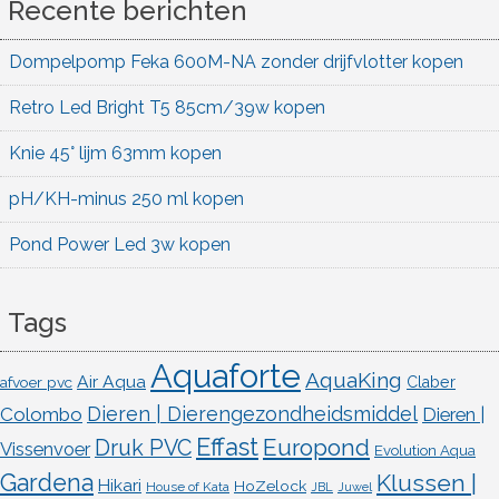
Recente berichten
Dompelpomp Feka 600M-NA zonder drijfvlotter kopen
Retro Led Bright T5 85cm/39w kopen
Knie 45° lijm 63mm kopen
pH/KH-minus 250 ml kopen
Pond Power Led 3w kopen
Tags
Aquaforte
AquaKing
Air Aqua
afvoer pvc
Claber
Dieren | Dierengezondheidsmiddel
Colombo
Dieren |
Effast
Europond
Druk PVC
Vissenvoer
Evolution Aqua
Gardena
Klussen |
Hikari
HoZelock
House of Kata
JBL
Juwel