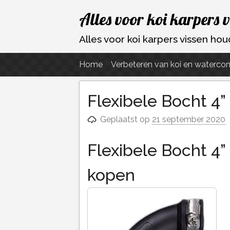
Ga
Alles voor koi karpers 
naar
de
Alles voor koi karpers vissen h
inhoud
Home
Verbeteren van koi en watercon
Flexibele Bocht 4”
Geplaatst op
21 september 2020
Flexibele Bocht 4”
kopen