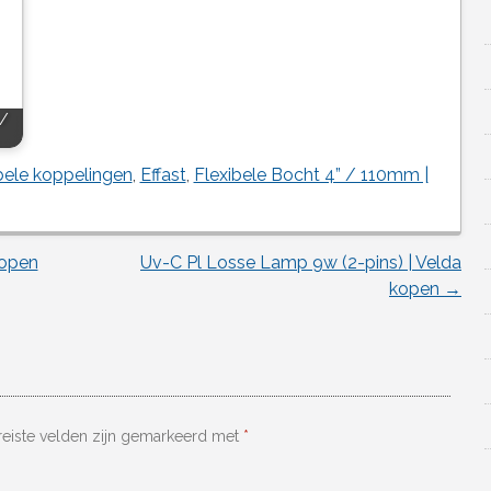
 /
ibele koppelingen
,
Effast
,
Flexibele Bocht 4” / 110mm |
kopen
Uv-C Pl Losse Lamp 9w (2-pins) | Velda
kopen
→
reiste velden zijn gemarkeerd met
*