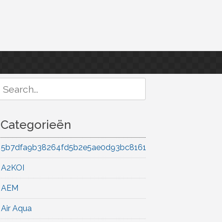
Search
or:
Categorieën
5b7dfa9b38264fd5b2e5ae0d93bc8161
A2KOI
AEM
Air Aqua