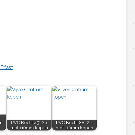
Effast
r
mm
PVC Bocht 45° 2 x
PVC Bocht 88° 2 x
mof 110mm kopen
mof 110mm kopen