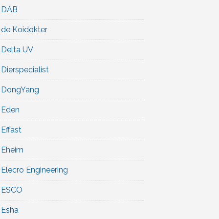
DAB
de Koidokter
Delta UV
Dierspecialist
DongYang
Eden
Effast
Eheim
Elecro Engineering
ESCO
Esha