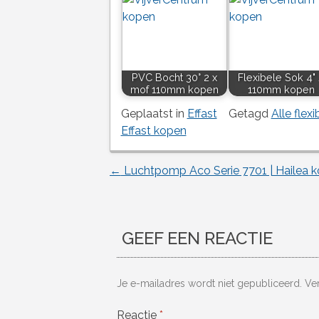
PVC Bocht 30° 2 x
Flexibele Sok 4"
mof 110mm kopen
110mm kopen
Geplaatst in
Effast
Getagd
Alle flex
Effast kopen
←
Luchtpomp Aco Serie 7701 | Hailea 
Berichtnavigatie
GEEF EEN REACTIE
Je e-mailadres wordt niet gepubliceerd.
Ve
Reactie
*