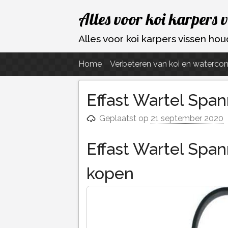
Ga
Alles voor koi karpers 
naar
de
Alles voor koi karpers vissen h
inhoud
Home
Verbeteren van koi en watercon
Effast Wartel Spa
Geplaatst op
21 september 2020
Effast Wartel Spa
kopen