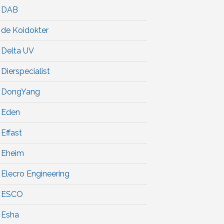
DAB
de Koidokter
Delta UV
Dierspecialist
DongYang
Eden
Effast
Eheim
Elecro Engineering
ESCO
Esha