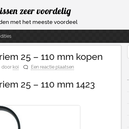
vissen zeer voordelig
ouden met het meeste voordeel
dities
nriem 25 – 110 mm kopen
f
door
koi
Een reactie plaatsen
nriem 25 – 110 mm 1423