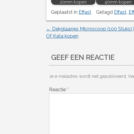
20mm kopen
40mm kopen
Geplaatst in
Effast
Getagd
Effast
,
Ef
←
Dekglaasjes Microscoop (100 Stuks) 
Berichtnavigatie
Of Kata kopen
GEEF EEN REACTIE
Je e-mailadres wordt niet gepubliceerd.
Ve
Reactie
*