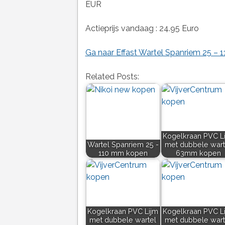
EUR
Actieprijs vandaag : 24.95 Euro
Ga naar Effast Wartel Spanriem 25 –
Related Posts:
Kogelkraan PVC L
Wartel Spanriem 25 -
met dubbele wart
110 mm kopen
63mm kopen
Kogelkraan PVC Lijm
Kogelkraan PVC L
met dubbele wartel
met dubbele wart