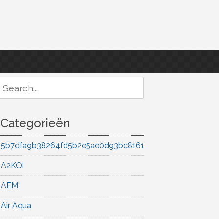
Search
or:
Categorieën
5b7dfa9b38264fd5b2e5ae0d93bc8161
A2KOI
AEM
Air Aqua