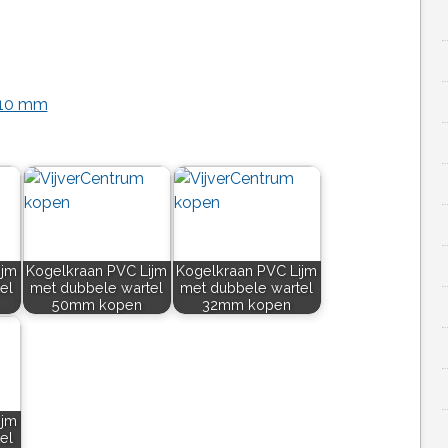
 110 mm
ijm
Kogelkraan PVC Lijm
Kogelkraan PVC Lijm
el
met dubbele wartel
met dubbele wartel
50mm kopen
32mm kopen
ijm
el