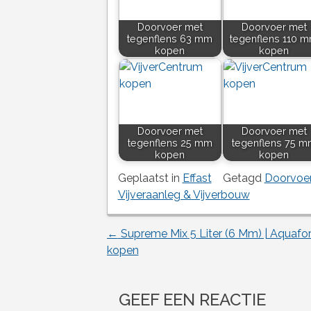
Doorvoer met
Doorvoer met
tegenflens 63 mm
tegenflens 110 
kopen
kopen
Doorvoer met
Doorvoer met
tegenflens 25 mm
tegenflens 75 m
kopen
kopen
Geplaatst in
Effast
Getagd
Doorvoer
Vijveraanleg & Vijverbouw
←
Supreme Mix 5 Liter (6 Mm) | Aquafo
Berichtnavigatie
kopen
GEEF EEN REACTIE