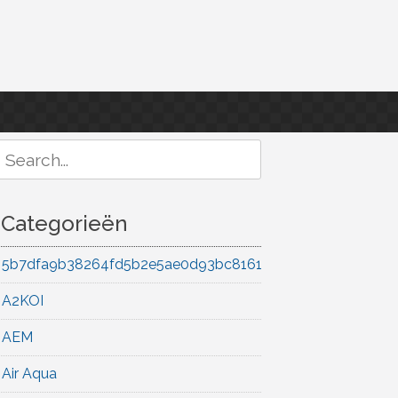
Search
or:
Categorieën
5b7dfa9b38264fd5b2e5ae0d93bc8161
A2KOI
AEM
Air Aqua