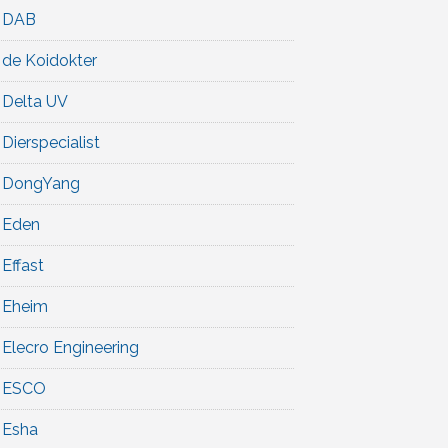
DAB
de Koidokter
Delta UV
Dierspecialist
DongYang
Eden
Effast
Eheim
Elecro Engineering
ESCO
Esha