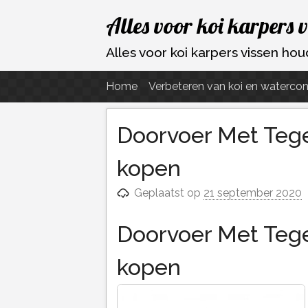
Ga
Alles voor koi karpers 
naar
de
Alles voor koi karpers vissen h
inhoud
Home
Verbeteren van koi en watercon
Doorvoer Met Tege
kopen
Geplaatst op
21 september 2020
Doorvoer Met Tege
kopen