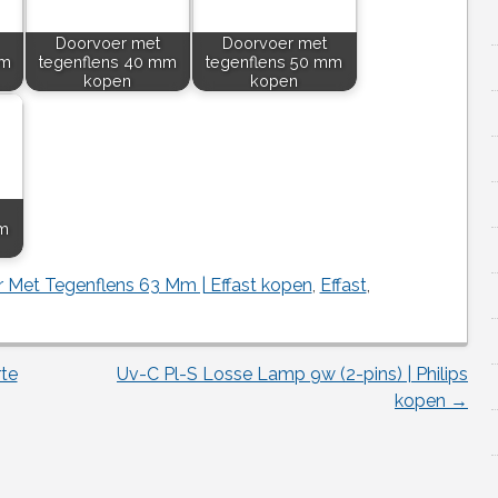
Doorvoer met
Doorvoer met
mm
tegenflens 40 mm
tegenflens 50 mm
kopen
kopen
m
 Met Tegenflens 63 Mm | Effast kopen
,
Effast
,
rte
Uv-C Pl-S Losse Lamp 9w (2-pins) | Philips
kopen
→