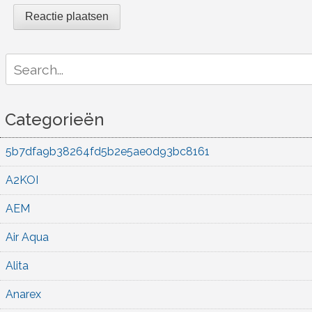
Search
for:
Categorieën
5b7dfa9b38264fd5b2e5ae0d93bc8161
A2KOI
AEM
Air Aqua
Alita
Anarex