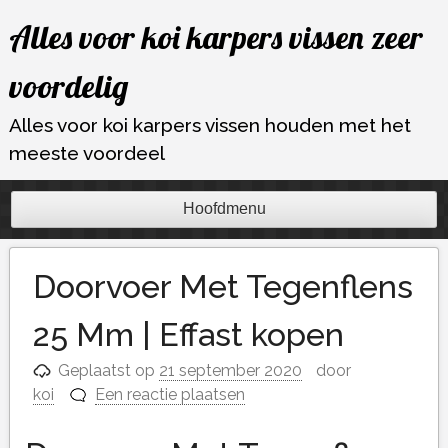
Ga
Alles voor koi karpers vissen zeer
naar
de
voordelig
inhoud
Alles voor koi karpers vissen houden met het
meeste voordeel
Hoofdmenu
Doorvoer Met Tegenflens
25 Mm | Effast kopen
Geplaatst op
21 september 2020
door
koi
Een reactie plaatsen