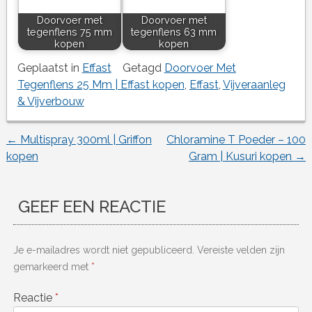
Doorvoer met
Doorvoer met
tegenflens 75 mm
tegenflens 63 mm
kopen
kopen
Geplaatst in
Effast
Getagd
Doorvoer Met
Tegenflens 25 Mm | Effast kopen
,
Effast
,
Vijveraanleg
& Vijverbouw
←
Multispray 300ml | Griffon
Chloramine T Poeder – 100
Berichtnavigatie
kopen
Gram | Kusuri kopen
→
GEEF EEN REACTIE
Je e-mailadres wordt niet gepubliceerd.
Vereiste velden zijn
gemarkeerd met
*
Reactie
*