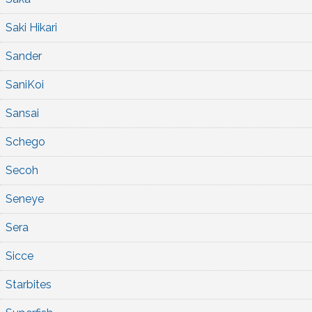
Saki Hikari
Sander
SaniKoi
Sansai
Schego
Secoh
Seneye
Sera
Sicce
Starbites