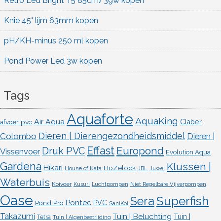
Retro Led Bright T5 85cm/39w kopen
Knie 45° lijm 63mm kopen
pH/KH-minus 250 ml kopen
Pond Power Led 3w kopen
Tags
Aquaforte
AquaKing
Air Aqua
afvoer pvc
Claber
Dieren | Dierengezondheidsmiddel
Colombo
Dieren |
Effast
Europond
Druk PVC
Vissenvoer
Evolution Aqua
Gardena
Klussen |
Hikari
HoZelock
House of Kata
JBL
Juwel
Waterbuis
Koivoer
Kusuri
Luchtpompen
Niet Regelbare Vijverpompen
Oase
Superfish
Sera
Pontec
Pond Pro
PVC
SaniKoi
Takazumi
Tuin | Beluchting
Tuin |
Tetra
Tuin | Algenbestrijding