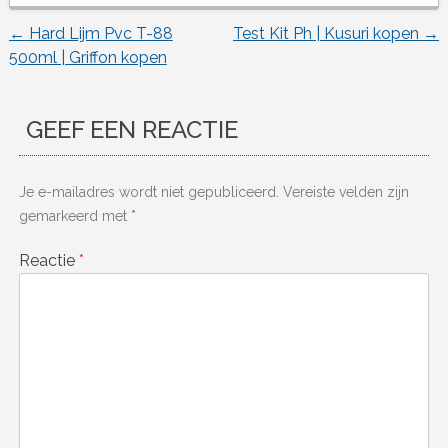
←
Hard Lijm Pvc T-88
Test Kit Ph | Kusuri kopen
→
Berichtnavigatie
500ml | Griffon kopen
GEEF EEN REACTIE
Je e-mailadres wordt niet gepubliceerd.
Vereiste velden zijn
gemarkeerd met
*
Reactie
*