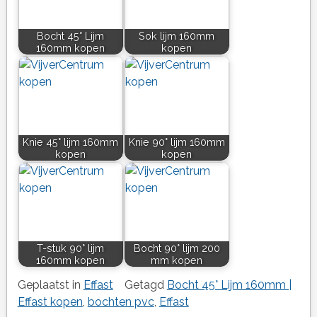
Bocht 45° Lijm
Sok lijm 160mm
160mm kopen
kopen
Knie 45° lijm 160mm
Knie 90° lijm 160mm
kopen
kopen
T-stuk 90° lijm
Bocht 90° lijm 200
160mm kopen
mm kopen
Geplaatst in
Effast
Getagd
Bocht 45° Lijm 160mm |
Effast kopen
,
bochten pvc
,
Effast