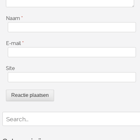
Naam
*
E-mail
*
Site
Search
for: