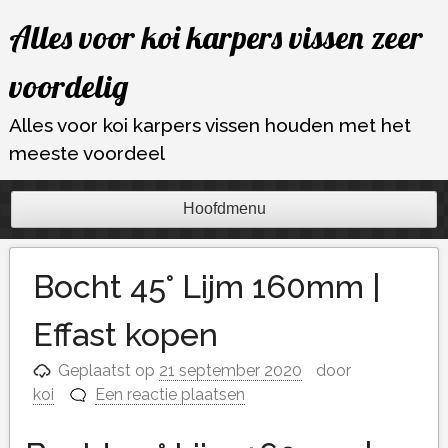
Ga
Alles voor koi karpers vissen zeer
naar
de
voordelig
inhoud
Alles voor koi karpers vissen houden met het
meeste voordeel
Hoofdmenu
Bocht 45° Lijm 160mm |
Effast kopen
Geplaatst op
21 september 2020
door
koi
Een reactie plaatsen