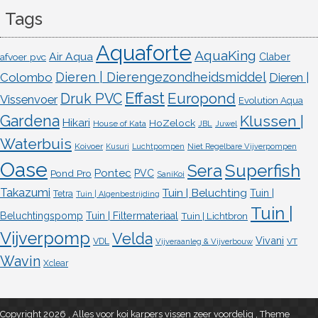
Tags
Aquaforte
AquaKing
Air Aqua
afvoer pvc
Claber
Dieren | Dierengezondheidsmiddel
Colombo
Dieren |
Effast
Europond
Druk PVC
Vissenvoer
Evolution Aqua
Gardena
Klussen |
Hikari
HoZelock
House of Kata
JBL
Juwel
Waterbuis
Koivoer
Kusuri
Luchtpompen
Niet Regelbare Vijverpompen
Oase
Superfish
Sera
Pontec
Pond Pro
PVC
SaniKoi
Takazumi
Tuin | Beluchting
Tuin |
Tetra
Tuin | Algenbestrijding
Tuin |
Beluchtingspomp
Tuin | Filtermateriaal
Tuin | Lichtbron
Vijverpomp
Velda
Vivani
VDL
VT
Vijveraanleg & Vijverbouw
Wavin
Xclear
Copyright 2026 , Alles voor koi karpers vissen zeer voordelig
,
Theme