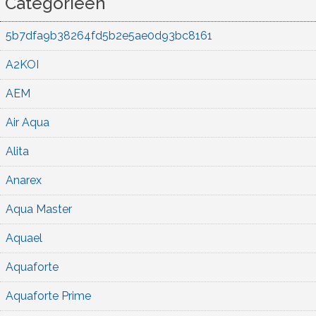
Categorieën
5b7dfa9b38264fd5b2e5ae0d93bc8161
A2KOI
AEM
Air Aqua
Alita
Anarex
Aqua Master
Aquael
Aquaforte
Aquaforte Prime