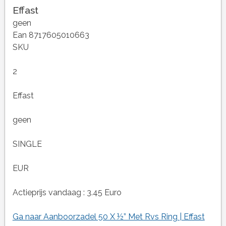
Effast
geen
Ean 8717605010663
SKU
2
Effast
geen
SINGLE
EUR
Actieprijs vandaag : 3.45 Euro
Ga naar Aanboorzadel 50 X ½” Met Rvs Ring | Effast