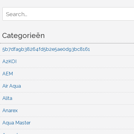
Search
for:
Categorieën
5b7dfa9b38264fd5b2e5ae0d93bc8161
A2KOI
AEM
Air Aqua
Alita
Anarex
Aqua Master