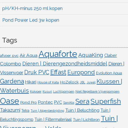
pH/KH-minus 250 ml kopen
Pond Power Led 3w kopen
Tags
Aquaforte
AquaKing
Air Aqua
afvoer pvc
Claber
Dieren | Dierengezondheidsmiddel
Colombo
Dieren |
Effast
Europond
Druk PVC
Vissenvoer
Evolution Aqua
Gardena
Klussen |
Hikari
HoZelock
House of Kata
JBL
Juwel
Waterbuis
Koivoer
Kusuri
Luchtpompen
Niet Regelbare Vijverpompen
Oase
Superfish
Sera
Pontec
Pond Pro
PVC
SaniKoi
Takazumi
Tuin | Beluchting
Tuin |
Tetra
Tuin | Algenbestrijding
Tuin |
Beluchtingspomp
Tuin | Filtermateriaal
Tuin | Lichtbron