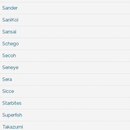
Sander
SaniKoi
Sansai
Schego
Secoh
Seneye
Sera
Sicce
Starbites
Superfish
Takazumi