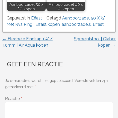
Aanboorzadel 50 x
Aanboorzadel 40 x
¾" kopen
½" kopen
Geplaatst in
Effast
Getagd
Aanboorzadel 50 X ½"
Met Rvs Ring | Effast kopen
,
aanboorzadels
,
Effast
←
Flexibele Eindkap 1¼” /
Sproeipistool | Claber
Berichtnavigatie
40mm | Air Aqua kopen
kopen
→
GEEF EEN REACTIE
Je e-mailadres wordt niet gepubliceerd.
Vereiste velden zijn
gemarkeerd met
*
Reactie
*