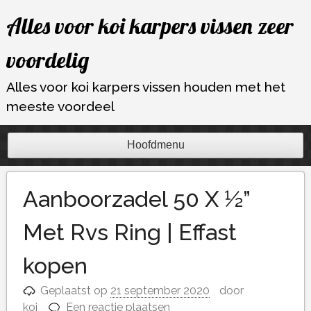
Ga
Alles voor koi karpers vissen zeer
naar
de
voordelig
inhoud
Alles voor koi karpers vissen houden met het
meeste voordeel
Hoofdmenu
Aanboorzadel 50 X ½”
Met Rvs Ring | Effast
kopen
Geplaatst op
21 september 2020
door
koi
Een reactie plaatsen