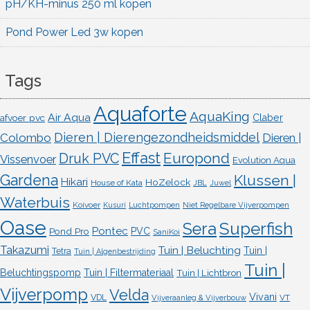
pH/KH-minus 250 ml kopen
Pond Power Led 3w kopen
Tags
Aquaforte
AquaKing
Air Aqua
afvoer pvc
Claber
Dieren | Dierengezondheidsmiddel
Colombo
Dieren |
Effast
Europond
Druk PVC
Vissenvoer
Evolution Aqua
Gardena
Klussen |
Hikari
HoZelock
House of Kata
JBL
Juwel
Waterbuis
Koivoer
Kusuri
Luchtpompen
Niet Regelbare Vijverpompen
Oase
Superfish
Sera
Pontec
Pond Pro
PVC
SaniKoi
Takazumi
Tuin | Beluchting
Tuin |
Tetra
Tuin | Algenbestrijding
Tuin |
Beluchtingspomp
Tuin | Filtermateriaal
Tuin | Lichtbron
Vijverpomp
Velda
Vivani
VDL
VT
Vijveraanleg & Vijverbouw