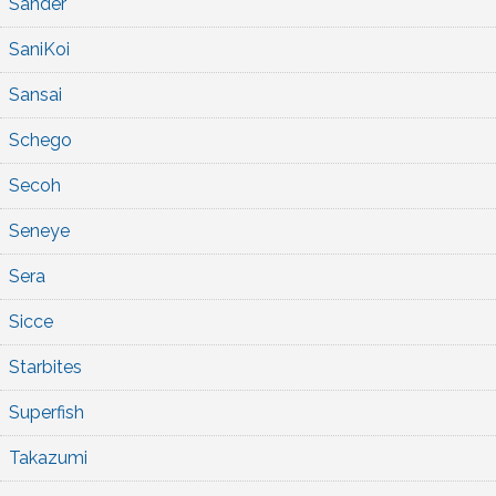
Sander
SaniKoi
Sansai
Schego
Secoh
Seneye
Sera
Sicce
Starbites
Superfish
Takazumi