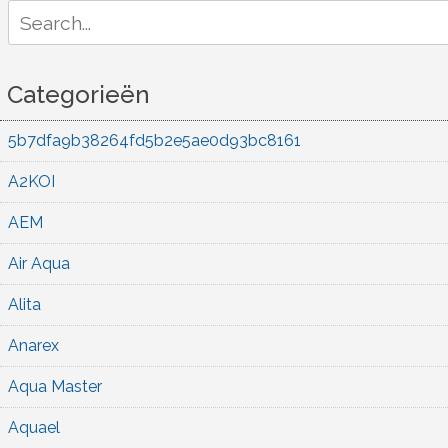
Search
for:
Categorieën
5b7dfa9b38264fd5b2e5ae0d93bc8161
A2KOI
AEM
Air Aqua
Alita
Anarex
Aqua Master
Aquael