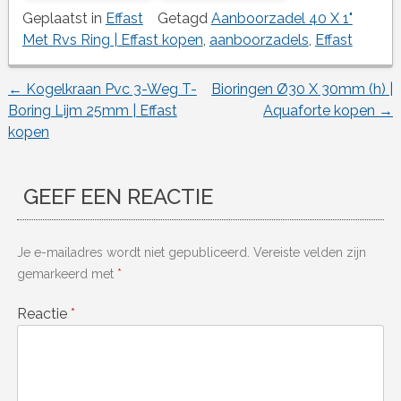
Geplaatst in
Effast
Getagd
Aanboorzadel 40 X 1"
Met Rvs Ring | Effast kopen
,
aanboorzadels
,
Effast
←
Kogelkraan Pvc 3-Weg T-
Bioringen Ø30 X 30mm (h) |
Berichtnavigatie
Boring Lijm 25mm | Effast
Aquaforte kopen
→
kopen
GEEF EEN REACTIE
Je e-mailadres wordt niet gepubliceerd.
Vereiste velden zijn
gemarkeerd met
*
Reactie
*