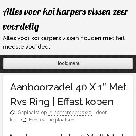
Ga
Alles voor koi karpers vissen zeer
naar
de
voordelig
inhoud
Alles voor koi karpers vissen houden met het
meeste voordeel
Hoofdmenu
Aanboorzadel 40 X 1″ Met
Rvs Ring | Effast kopen
Geplaatst op
21 september 2020
door
koi
Een reactie plaatsen