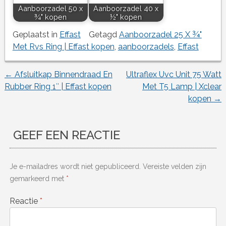
Aanboorzadel 50 x
Aanboorzadel 40 x
¾" kopen
½" kopen
Geplaatst in
Effast
Getagd
Aanboorzadel 25 X ¾"
Met Rvs Ring | Effast kopen
,
aanboorzadels
,
Effast
←
Afsluitkap Binnendraad En
Ultraflex Uvc Unit 75 Watt
Berichtnavigatie
Rubber Ring 1″ | Effast kopen
Met T5 Lamp | Xclear
kopen
→
GEEF EEN REACTIE
Je e-mailadres wordt niet gepubliceerd.
Vereiste velden zijn
gemarkeerd met
*
Reactie
*