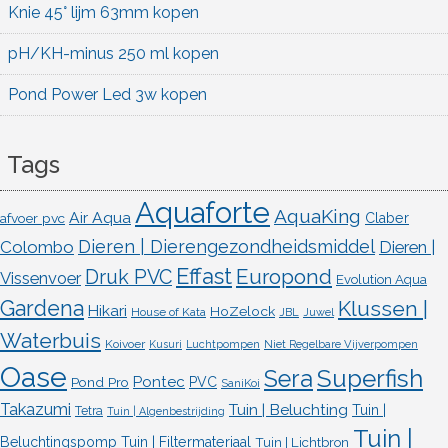
Knie 45° lijm 63mm kopen
pH/KH-minus 250 ml kopen
Pond Power Led 3w kopen
Tags
Aquaforte
AquaKing
Air Aqua
afvoer pvc
Claber
Dieren | Dierengezondheidsmiddel
Colombo
Dieren |
Effast
Europond
Druk PVC
Vissenvoer
Evolution Aqua
Gardena
Klussen |
Hikari
HoZelock
House of Kata
JBL
Juwel
Waterbuis
Koivoer
Kusuri
Luchtpompen
Niet Regelbare Vijverpompen
Oase
Superfish
Sera
Pontec
Pond Pro
PVC
SaniKoi
Takazumi
Tuin | Beluchting
Tuin |
Tetra
Tuin | Algenbestrijding
Tuin |
Beluchtingspomp
Tuin | Filtermateriaal
Tuin | Lichtbron