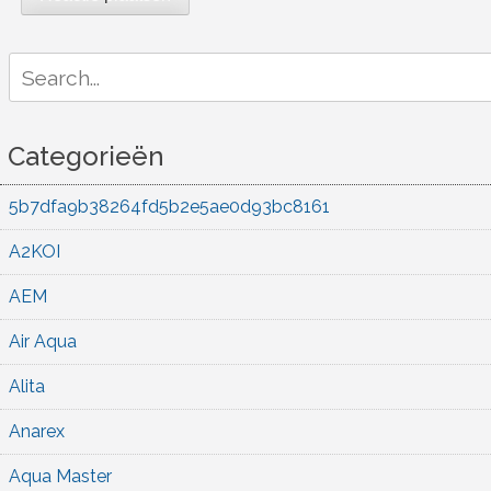
Search
for:
Categorieën
5b7dfa9b38264fd5b2e5ae0d93bc8161
A2KOI
AEM
Air Aqua
Alita
Anarex
Aqua Master