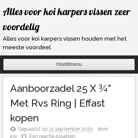
Ga
Alles voor koi karpers vissen zeer
naar
de
voordelig
inhoud
Alles voor koi karpers vissen houden met het
meeste voordeel
Hoofdmenu
Aanboorzadel 25 X ¾”
Met Rvs Ring | Effast
kopen
Geplaatst op
21 september 2020
door
koi
Een reactie plaatsen