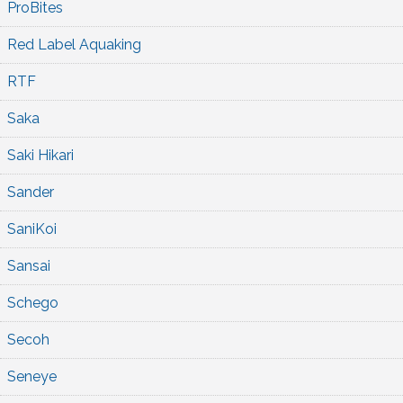
ProBites
Red Label Aquaking
RTF
Saka
Saki Hikari
Sander
SaniKoi
Sansai
Schego
Secoh
Seneye