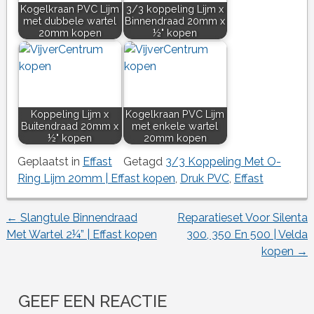
Kogelkraan PVC Lijm
3/3 koppeling Lijm x
met dubbele wartel
Binnendraad 20mm x
20mm kopen
½" kopen
Koppeling Lijm x
Kogelkraan PVC Lijm
Buitendraad 20mm x
met enkele wartel
½" kopen
20mm kopen
Geplaatst in
Effast
Getagd
3/3 Koppeling Met O-
Ring Lijm 20mm | Effast kopen
,
Druk PVC
,
Effast
←
Slangtule Binnendraad
Reparatieset Voor Silenta
Berichtnavigatie
Met Wartel 2¼” | Effast kopen
300, 350 En 500 | Velda
kopen
→
GEEF EEN REACTIE