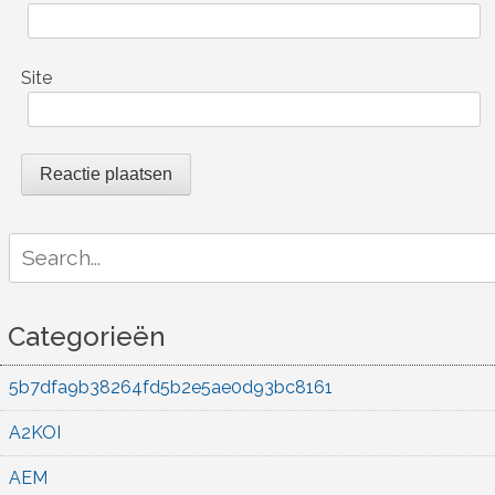
Site
Search
for:
Categorieën
5b7dfa9b38264fd5b2e5ae0d93bc8161
A2KOI
AEM