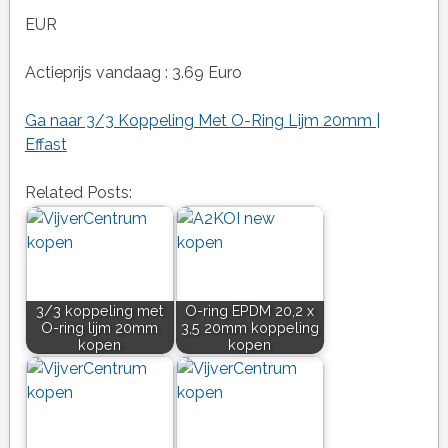
EUR
Actieprijs vandaag : 3.69 Euro
Ga naar 3/3 Koppeling Met O-Ring Lijm 20mm |
Effast
Related Posts:
3/3 koppeling met
O-ring EPDM 20,2 x
O-ring lijm 20mm
3,5 20mm koppeling
kopen
kopen