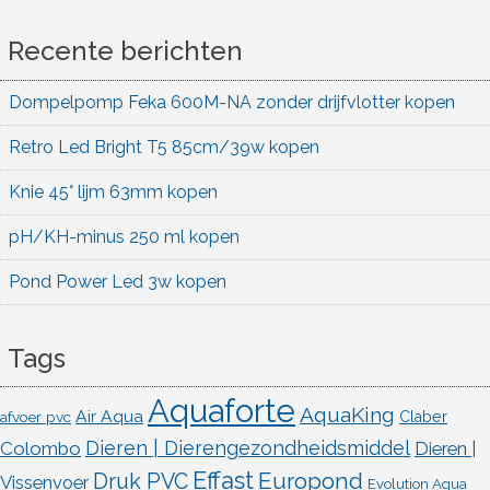
Recente berichten
Dompelpomp Feka 600M-NA zonder drijfvlotter kopen
Retro Led Bright T5 85cm/39w kopen
Knie 45° lijm 63mm kopen
pH/KH-minus 250 ml kopen
Pond Power Led 3w kopen
Tags
Aquaforte
AquaKing
Air Aqua
afvoer pvc
Claber
Dieren | Dierengezondheidsmiddel
Colombo
Dieren |
Effast
Europond
Druk PVC
Vissenvoer
Evolution Aqua