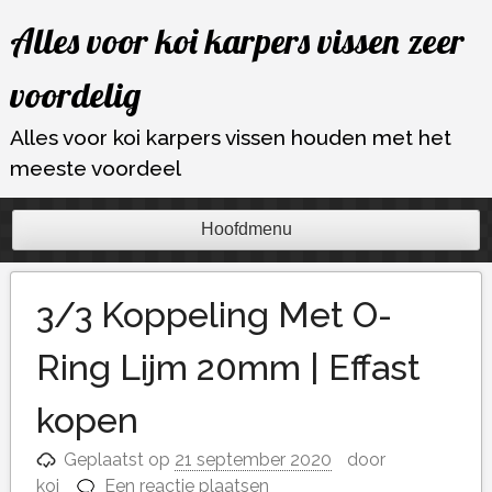
Ga
Alles voor koi karpers vissen zeer
naar
de
voordelig
inhoud
Alles voor koi karpers vissen houden met het
meeste voordeel
Hoofdmenu
3/3 Koppeling Met O-
Ring Lijm 20mm | Effast
kopen
Geplaatst op
21 september 2020
door
koi
Een reactie plaatsen