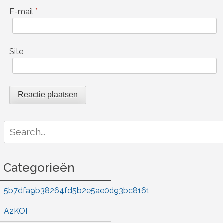
E-mail
*
Site
Search
for:
Categorieën
5b7dfa9b38264fd5b2e5ae0d93bc8161
A2KOI