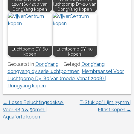
120/160/200 van
luchtpomp DY-20 van
DongYang kopen
DongYang kopen
Luchtpomp DY-60
Luchtpomp DY-40
kopen
kopen
Geplaatst in
DongYang
Getagd
DongYang
,
dongyang dy serie luchtpompen
,
Membraanset Voor
Luchtpomp Dy-80 Van (model Vanaf 2008) |
Dongyang kopen
←
Losse Beluchtingsdeksel
T-Stuk 90° Lijm 75mm |
Berichtnavigatie
Voor 48,3 & 50mm |
Effast kopen
→
Aquaforte kopen