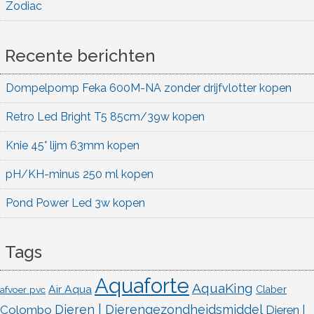
Zodiac
Recente berichten
Dompelpomp Feka 600M-NA zonder drijfvlotter kopen
Retro Led Bright T5 85cm/39w kopen
Knie 45° lijm 63mm kopen
pH/KH-minus 250 ml kopen
Pond Power Led 3w kopen
Tags
Aquaforte
AquaKing
Air Aqua
afvoer pvc
Claber
Dieren | Dierengezondheidsmiddel
Colombo
Dieren |