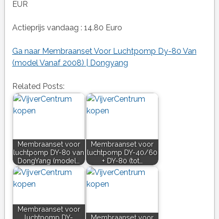
EUR
Actieprijs vandaag : 14.80 Euro
Ga naar Membraanset Voor Luchtpomp Dy-80 Van
(model Vanaf 2008) | Dongyang
Related Posts:
Membraanset voor
Membraanset voor
luchtpomp DY-80 van
luchtpomp DY-40/60
DongYang (model…
+ DY-80 (tot…
Membraanset voor
luchtpomp DY-
Membraanset voor