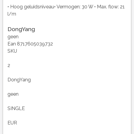
• Hoog geluidsniveau• Vermogen: 30 W • Max. flow: 21
l/m
DongYang
geen
Ean 8717605039732
SKU
2
DongYang
geen
SINGLE
EUR