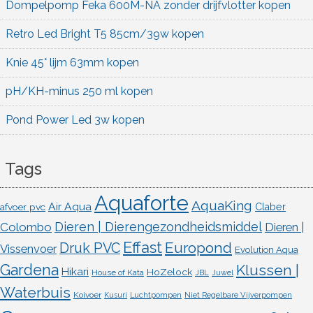
Dompelpomp Feka 600M-NA zonder drijfvlotter kopen
Retro Led Bright T5 85cm/39w kopen
Knie 45° lijm 63mm kopen
pH/KH-minus 250 ml kopen
Pond Power Led 3w kopen
Tags
Aquaforte
AquaKing
Air Aqua
afvoer pvc
Claber
Dieren | Dierengezondheidsmiddel
Colombo
Dieren |
Effast
Europond
Druk PVC
Vissenvoer
Evolution Aqua
Gardena
Klussen |
Hikari
HoZelock
House of Kata
JBL
Juwel
Waterbuis
Koivoer
Kusuri
Luchtpompen
Niet Regelbare Vijverpompen