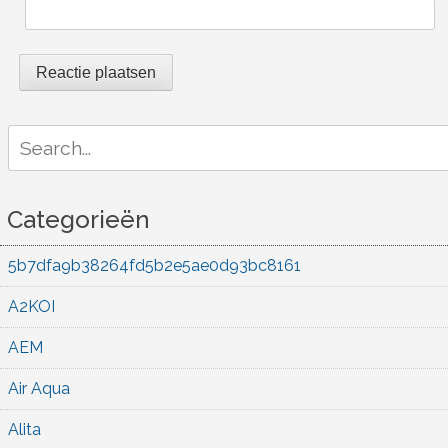
Search
for:
Categorieën
5b7dfa9b38264fd5b2e5ae0d93bc8161
A2KOI
AEM
Air Aqua
Alita