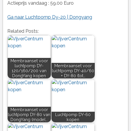
Actieprijs vandaag : 59.00 Euro
Ga naar Luchtpomp Dy-20 | Dongyang
Related Posts:
Membraanset voor
luchtpomp DY-
Membraanset voor
120/160/200 van
luchtpomp DY-40/60
DongYang kopen
+ DY-80 (tot…
Membraanset voor
luchtpomp DY-80 van
Luchtpomp DY-60
DongYang (model…
kopen