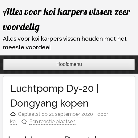
Ga
Alles voor koi karpers vissen zeer
naar
de
voordelig
inhoud
Alles voor koi karpers vissen houden met het
meeste voordeel
Hoofdmenu
Luchtpomp Dy-20 |
Dongyang kopen
Geplaatst op
21 september 2020
door
koi
Een reactie plaatsen