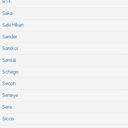
RTF
Saka
Saki Hikari
Sander
SaniKoi
Sansai
Schego
Secoh
Seneye
Sera
Sicce