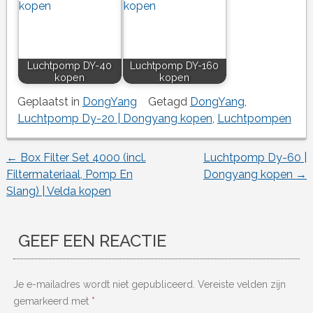
Luchtpomp DY-40
Luchtpomp DY-160
kopen
kopen
Geplaatst in
DongYang
Getagd
DongYang
,
Luchtpomp Dy-20 | Dongyang kopen
,
Luchtpompen
←
Box Filter Set 4000 (incl.
Luchtpomp Dy-60 |
Berichtnavigatie
Filtermateriaal, Pomp En
Dongyang kopen
→
Slang) | Velda kopen
GEEF EEN REACTIE
Je e-mailadres wordt niet gepubliceerd.
Vereiste velden zijn
gemarkeerd met
*