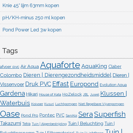
Knie 45° lijm 63mm kopen
pH/KH-minus 250 ml kopen
Pond Power Led 3w kopen
Tags
Aquaforte
AquaKing
Air Aqua
afvoer pvc
Claber
Dieren | Dierengezondheidsmiddel
Colombo
Dieren |
Effast
Europond
Druk PVC
Vissenvoer
Evolution Aqua
Gardena
Klussen |
Hikari
HoZelock
House of Kata
JBL
Juwel
Waterbuis
Koivoer
Kusuri
Luchtpompen
Niet Regelbare Vijverpompen
Oase
Superfish
Sera
Pontec
Pond Pro
PVC
SaniKoi
Takazumi
Tuin | Beluchting
Tuin |
Tetra
Tuin | Algenbestrijding
Tuin |
Beluchtingspomp
Tuin | Filtermateriaal
Tuin | Lichtbron