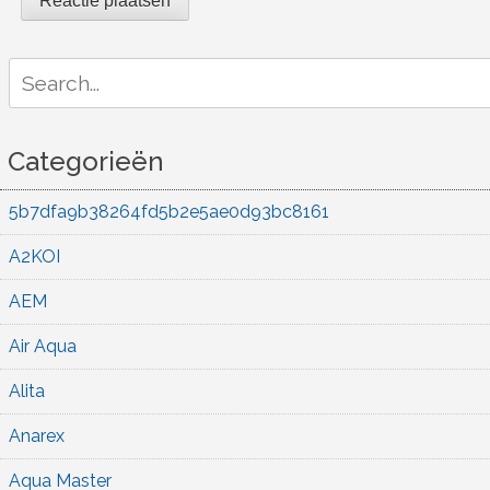
Search
for:
Categorieën
5b7dfa9b38264fd5b2e5ae0d93bc8161
A2KOI
AEM
Air Aqua
Alita
Anarex
Aqua Master