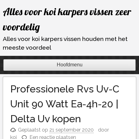
Ga
Alles voor koi karpers vissen zeer
naar
de
voordelig
inhoud
Alles voor koi karpers vissen houden met het
meeste voordeel
Hoofdmenu
Professionele Rvs Uv-C
Unit 90 Watt Ea-4h-20 |
Delta Uv kopen
Geplaatst op
21 september 2020
door
koi
Een reactie plaatsen