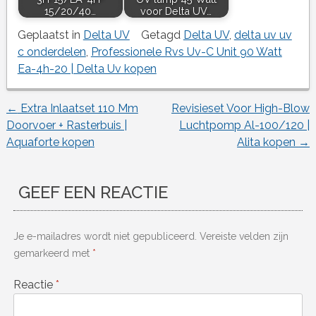
15/20/40…
voor Delta UV…
Geplaatst in
Delta UV
Getagd
Delta UV
,
delta uv uv
c onderdelen
,
Professionele Rvs Uv-C Unit 90 Watt
Ea-4h-20 | Delta Uv kopen
←
Extra Inlaatset 110 Mm
Revisieset Voor High-Blow
Berichtnavigatie
Doorvoer + Rasterbuis |
Luchtpomp Al-100/120 |
Aquaforte kopen
Alita kopen
→
GEEF EEN REACTIE
Je e-mailadres wordt niet gepubliceerd.
Vereiste velden zijn
gemarkeerd met
*
Reactie
*