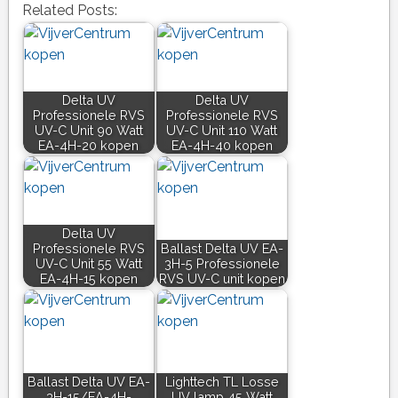
Related Posts:
Delta UV
Delta UV
Professionele RVS
Professionele RVS
UV-C Unit 90 Watt
UV-C Unit 110 Watt
EA-4H-20 kopen
EA-4H-40 kopen
Delta UV
Professionele RVS
Ballast Delta UV EA-
UV-C Unit 55 Watt
3H-5 Professionele
EA-4H-15 kopen
RVS UV-C unit kopen
Ballast Delta UV EA-
Lighttech TL Losse
3H-15/EA-4H-
UV lamp 45 Watt