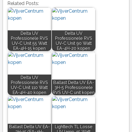
Related Posts:
Delta UV
Delta UV
Professionele RVS
Professionele RVS
UV-C Unit 55 Watt
UV-C Unit 90 Watt
EA-4H-15 kopen
EA-4H-20 kopen
Delta UV
Professionele RVS
Ballast Delta UV EA-
UV-C Unit 110 Watt
3H-5 Professionele
EA-4H-40 kopen
RVS UV-C unit kopen
Ballast Delta UV EA-
Lighttech TL Losse
3H-15/EA-4H-
UV lamp 45 Watt