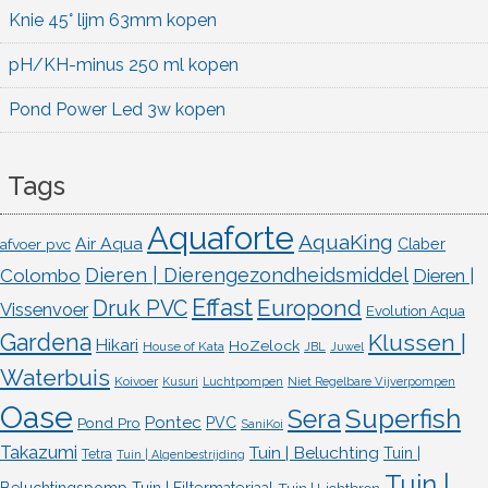
Knie 45° lijm 63mm kopen
pH/KH-minus 250 ml kopen
Pond Power Led 3w kopen
Tags
Aquaforte
AquaKing
Air Aqua
afvoer pvc
Claber
Dieren | Dierengezondheidsmiddel
Colombo
Dieren |
Effast
Europond
Druk PVC
Vissenvoer
Evolution Aqua
Gardena
Klussen |
Hikari
HoZelock
House of Kata
JBL
Juwel
Waterbuis
Koivoer
Kusuri
Luchtpompen
Niet Regelbare Vijverpompen
Oase
Superfish
Sera
Pontec
Pond Pro
PVC
SaniKoi
Takazumi
Tuin | Beluchting
Tuin |
Tetra
Tuin | Algenbestrijding
Tuin |
Beluchtingspomp
Tuin | Filtermateriaal
Tuin | Lichtbron