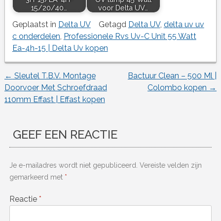
15/20/40…
voor Delta UV…
Geplaatst in
Delta UV
Getagd
Delta UV
,
delta uv uv
c onderdelen
,
Professionele Rvs Uv-C Unit 55 Watt
Ea-4h-15 | Delta Uv kopen
←
Sleutel T.B.V. Montage
Bactuur Clean – 500 Ml |
Berichtnavigatie
Doorvoer Met Schroefdraad
Colombo kopen
→
110mm Effast | Effast kopen
GEEF EEN REACTIE
Je e-mailadres wordt niet gepubliceerd.
Vereiste velden zijn
gemarkeerd met
*
Reactie
*