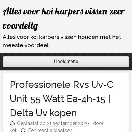
Ga
Alles voor koi karpers vissen zeer
naar
de
voordelig
inhoud
Alles voor koi karpers vissen houden met het
meeste voordeel
Hoofdmenu
Professionele Rvs Uv-C
Unit 55 Watt Ea-4h-15 |
Delta Uv kopen
Geplaatst op
21 september 2020
door
koi
Een reactie plaatsen