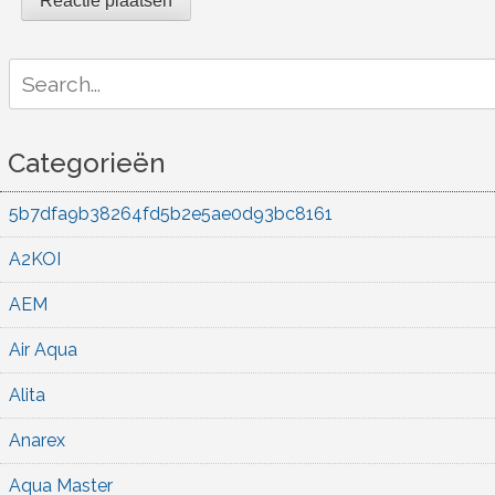
Search
for:
Categorieën
5b7dfa9b38264fd5b2e5ae0d93bc8161
A2KOI
AEM
Air Aqua
Alita
Anarex
Aqua Master