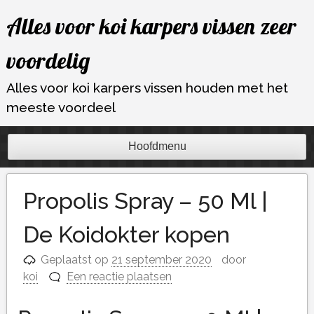
Ga
Alles voor koi karpers vissen zeer
naar
de
voordelig
inhoud
Alles voor koi karpers vissen houden met het
meeste voordeel
Hoofdmenu
Propolis Spray – 50 Ml |
De Koidokter kopen
Geplaatst op
21 september 2020
door
koi
Een reactie plaatsen