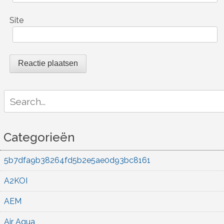
Site
Search
for:
Categorieën
5b7dfa9b38264fd5b2e5ae0d93bc8161
A2KOI
AEM
Air Aqua