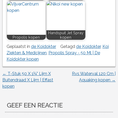
Handspuit Jet Spray
Propolis kopen
kopen
Geplaatst in
de Koidokter
Getagd
de Koidokter
,
Koi
Ziekten & Medicijnen
,
Propolis Spray - 50 Ml | De
Koidokter kopen
←
T-Stuk 50 X 1¼” Lijm X
Rvs Waterval 120 Cm |
Berichtnavigatie
Buitendraad X Lijm | Effast
Aquaking kopen
→
kopen
GEEF EEN REACTIE