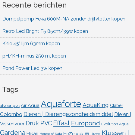
Recente berichten
Dompelpomp Feka 600M-NA zonder drijfvlotter kopen
Retro Led Bright T5 85cm/39w kopen
Knie 45° lijm 63mm kopen
pH/KH-minus 250 ml kopen
Pond Power Led 3w kopen
Tags
Aquaforte
AquaKing
Air Aqua
afvoer pvc
Claber
Dieren | Dierengezondheidsmiddel
Colombo
Dieren |
Effast
Europond
Druk PVC
Vissenvoer
Evolution Aqua
Gardena
Klussen |
Hikari
HoZelock
House of Kata
JBL
Juwel