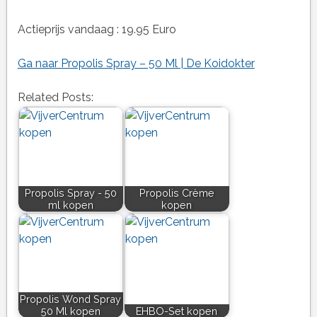
Actieprijs vandaag : 19.95 Euro
Ga naar Propolis Spray – 50 Ml | De Koidokter
Related Posts:
Propolis Spray - 50
Propolis Crème
ml kopen
kopen
Propolis Wond Spray
50 Ml kopen
EHBO-Set kopen