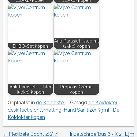
(12,5kb) kopen
(12,5kb) kopen
Anti-Parasiet - 500 ml
EHBO-Set kopen
(25kb) kopen
Anti-Parasiet - 1 Liter
Propolis Crème
(50kb) kopen
kopen
Geplaatst in
de Koidokter
Getagd
de Koidokter
,
desinfectie ontsmetting
,
Hand Sanitizer 59ml | De
Koidokter kopen
←
Flexibele Bocht 2½” /
Inzetschroefbus 63 X 2″ Lijm