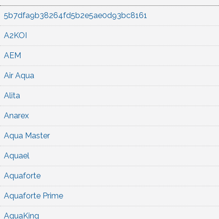
5b7dfa9b38264fd5b2e5ae0d93bc8161
A2KOI
AEM
Air Aqua
Alita
Anarex
Aqua Master
Aquael
Aquaforte
Aquaforte Prime
AquaKing