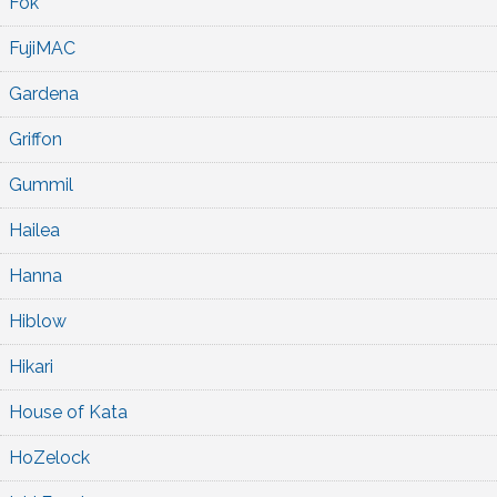
Fok
FujiMAC
Gardena
Griffon
Gummil
Hailea
Hanna
Hiblow
Hikari
House of Kata
HoZelock