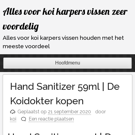
Ga
Alles voor koi karpers vissen zeer
naar
de
voordelig
inhoud
Alles voor koi karpers vissen houden met het
meeste voordeel
Hoofdmenu
Hand Sanitizer 59ml | De
Koidokter kopen
Geplaatst op
21 september 2020
door
koi
Een reactie plaatsen