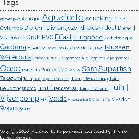
Tags
Aquaforte
AquaKing
Air Aqua
afvoer pvc
Claber
Dieren | Dierengezondheidsmiddel
Colombo
Dieren |
Effast
Europond
Druk PVC
Vissenvoer
Evolution Aqua
Gardena
Klussen |
Hikari
HoZelock
House of Kata
JBL
Juwel
Waterbuis
Koivoer
Kusuri
Luchtpompen
Niet Regelbare Vijverpompen
Oase
Superfish
Sera
Pontec
Pond Pro
PVC
SaniKoi
Takazumi
Tuin | Beluchting
Tuin |
Tetra
Tuin | Algenbestrijding
Tuin |
Beluchtingspomp
Tuin | Filtermateriaal
Tuin | Lichtbron
Vijverpomp
Velda
Vivani
VDL
VT
Vijveraanleg & Vijverbouw
Wavin
Xclear
Copyright 2026 , Alles voor koi karpers vissen zeer voordelig
,
Theme
by
Tech Reviews