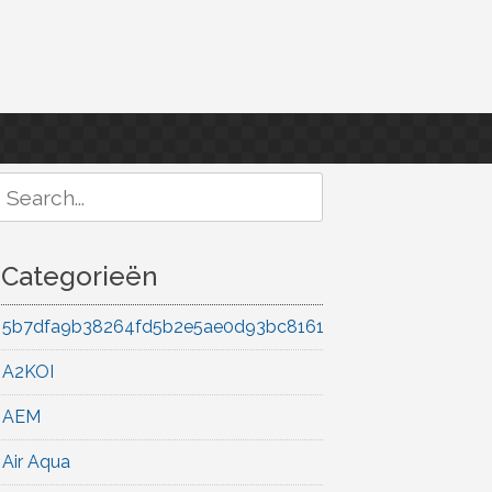
Search
or:
Categorieën
5b7dfa9b38264fd5b2e5ae0d93bc8161
A2KOI
AEM
Air Aqua