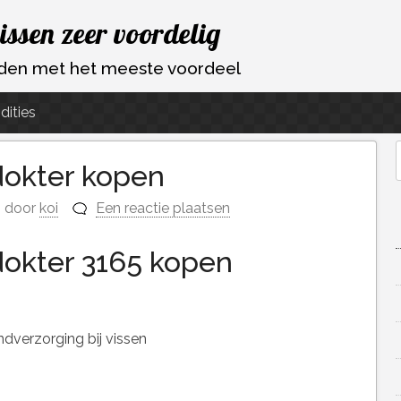
vissen zeer voordelig
ouden met het meeste voordeel
dities
dokter kopen
f
door
koi
Een reactie plaatsen
dokter 3165 kopen
dverzorging bij vissen