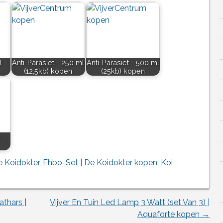
l
Anti-Parasiet - 250 ml
Anti-Parasiet - 500 ml
(12,5kb) kopen
(25kb) kopen
e Koidokter
,
Ehbo-Set | De Koidokter kopen
,
Koi
athars |
Vijver En Tuin Led Lamp 3 Watt (set Van 3) |
Aquaforte kopen
→