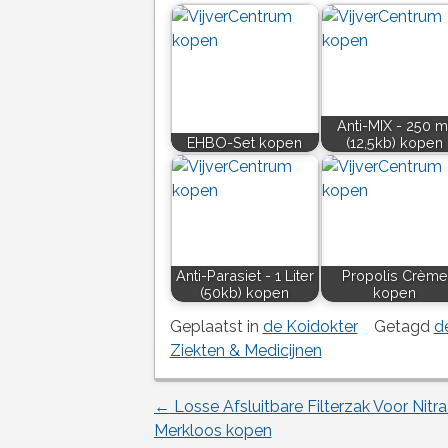
Anti-MIX - 250 m
EHBO-Set kopen
(12,5kb) kopen
Anti-Parasiet - 1 Liter
Propolis Crème
(50kb) kopen
kopen
Geplaatst in
de Koidokter
Getagd
d
Ziekten & Medicijnen
←
Losse Afsluitbare Filterzak Voor Nitra
Berichtnavigatie
Merkloos kopen