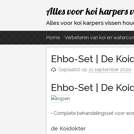
Ga
Alles voor koi karpers 
naar
de
Alles voor koi karpers vissen h
inhoud
Home
Verbeteren van koi en watercon
Ehbo-Set | De Koi
Geplaatst op
21 september 2020
Ehbo-Set | De Koi
• Complete behandelingsset voor won
de Koidokter