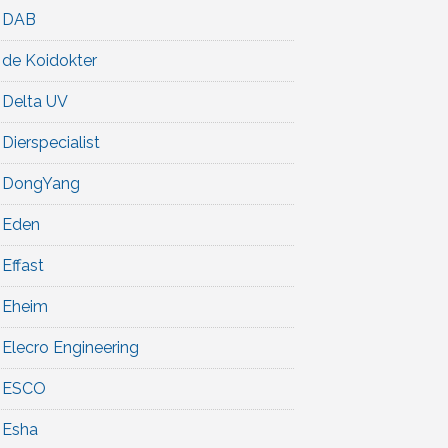
DAB
de Koidokter
Delta UV
Dierspecialist
DongYang
Eden
Effast
Eheim
Elecro Engineering
ESCO
Esha