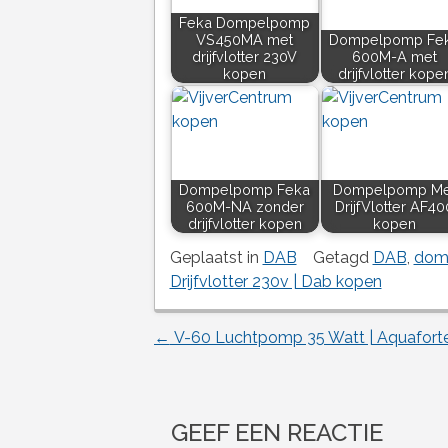
Feka Dompelpomp
VS450MA met
Dompelpomp Fe
drijfvlotter 230V
600M-A met
kopen
drijfvlotter kope
Dompelpomp Feka
Dompelpomp Me
600M-NA zonder
DrijfVlotter AF40
drijfvlotter kopen
kopen
Geplaatst in
DAB
Getagd
DAB
,
dom
Drijfvlotter 230v | Dab kopen
←
V-60 Luchtpomp 35 Watt | Aquafort
Berichtnavigatie
GEEF EEN REACTIE