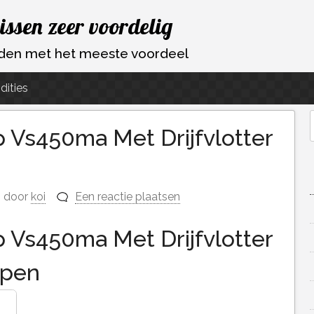
vissen zeer voordelig
ouden met het meeste voordeel
dities
Vs450ma Met Drijfvlotter
f
door
koi
Een reactie plaatsen
Vs450ma Met Drijfvlotter
open