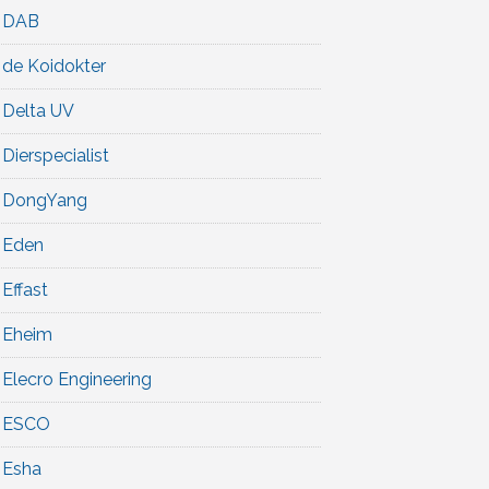
DAB
de Koidokter
Delta UV
Dierspecialist
DongYang
Eden
Effast
Eheim
Elecro Engineering
ESCO
Esha