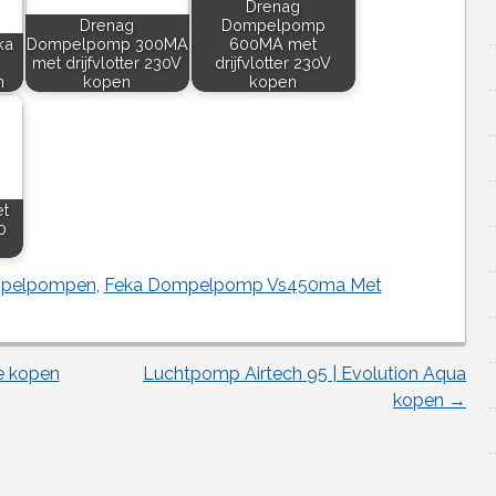
Drenag
Drenag
Dompelpomp
ka
Dompelpomp 300MA
600MA met
met drijfvlotter 230V
drijfvlotter 230V
n
kopen
kopen
t
0
pelpompen
,
Feka Dompelpomp Vs450ma Met
e kopen
Luchtpomp Airtech 95 | Evolution Aqua
kopen
→