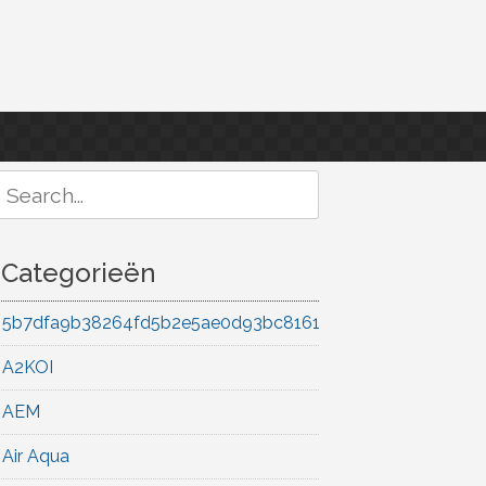
Search
or:
Categorieën
5b7dfa9b38264fd5b2e5ae0d93bc8161
A2KOI
AEM
Air Aqua