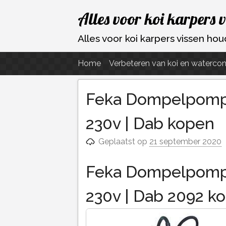
Ga
Alles voor koi karpers 
naar
de
Alles voor koi karpers vissen h
inhoud
Home
Verbeteren van koi en watercon
Feka Dompelpomp 
230v | Dab kopen
Geplaatst op
21 september 2020
Feka Dompelpomp 
230v | Dab 2092 k