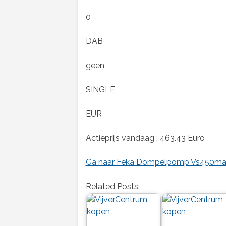
0
DAB
geen
SINGLE
EUR
Actieprijs vandaag : 463.43 Euro
Ga naar Feka Dompelpomp Vs450ma Me
Related Posts: