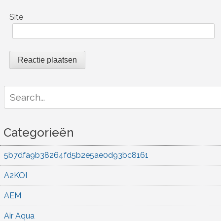
Site
Search
for:
Categorieën
5b7dfa9b38264fd5b2e5ae0d93bc8161
A2KOI
AEM
Air Aqua