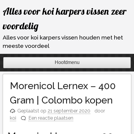
Ga
Alles voor koi karpers vissen zeer
naar
de
voordelig
inhoud
Alles voor koi karpers vissen houden met het
meeste voordeel
Hoofdmenu
Morenicol Lernex – 400
Gram | Colombo kopen
Geplaatst op
21 september 2020
door
koi
Een reactie plaatsen