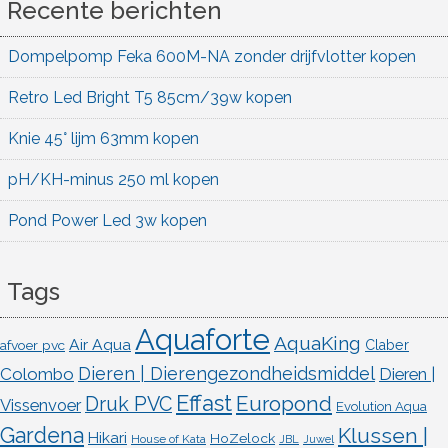
Recente berichten
Dompelpomp Feka 600M-NA zonder drijfvlotter kopen
Retro Led Bright T5 85cm/39w kopen
Knie 45° lijm 63mm kopen
pH/KH-minus 250 ml kopen
Pond Power Led 3w kopen
Tags
Aquaforte
AquaKing
Air Aqua
afvoer pvc
Claber
Dieren | Dierengezondheidsmiddel
Colombo
Dieren |
Effast
Europond
Druk PVC
Vissenvoer
Evolution Aqua
Gardena
Klussen |
Hikari
HoZelock
House of Kata
JBL
Juwel