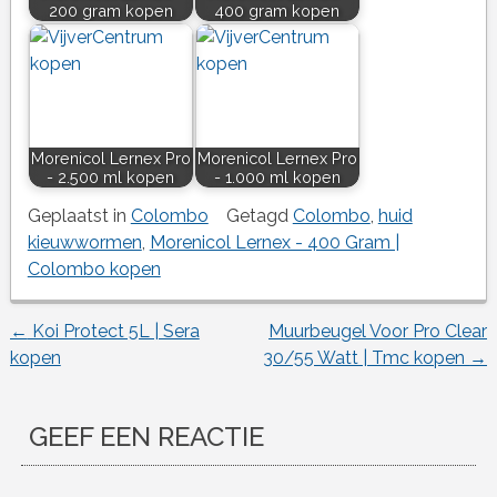
200 gram kopen
400 gram kopen
Morenicol Lernex Pro
Morenicol Lernex Pro
- 2.500 ml kopen
- 1.000 ml kopen
Geplaatst in
Colombo
Getagd
Colombo
,
huid
kieuwwormen
,
Morenicol Lernex - 400 Gram |
Colombo kopen
←
Koi Protect 5L | Sera
Muurbeugel Voor Pro Clear
Berichtnavigatie
kopen
30/55 Watt | Tmc kopen
→
GEEF EEN REACTIE